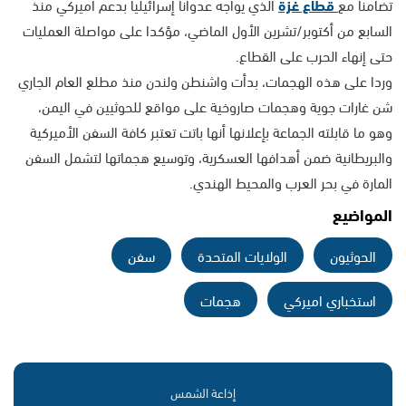
تضامنا مع
قطاع غزة
الذي يواجه عدوانا إسرائيليا بدعم أميركي منذ
السابع من أكتوبر/تشرين الأول الماضي، مؤكدا على مواصلة العمليات
حتى إنهاء الحرب على القطاع.
وردا على هذه الهجمات، بدأت واشنطن ولندن منذ مطلع العام الجاري
شن غارات جوية وهجمات صاروخية على مواقع للحوثيين في اليمن،
وهو ما قابلته الجماعة بإعلانها أنها باتت تعتبر كافة السفن الأميركية
والبريطانية ضمن أهدافها العسكرية، وتوسيع هجماتها لتشمل السفن
المارة في بحر العرب والمحيط الهندي.
المواضيع
الحوثيون
الولايات المتحدة
سفن
استخباري اميركي
هجمات
إذاعة الشمس