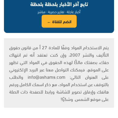
تابع آخر الأخبار بلحظة بلحظة
أخبار عاجلة · تقارير حصرية · مباشر
انضم للقناة ←
يتم الاستخدام المواد وفقًا للمادة 27 أ من قانون حقوق
التأليف والنشر 2007، وإن كنت تعتقد أنه تم انتهاك
حقك، بصفتك مالكًا لهذه الحقوق في المواد التي تظهر
على الموقع، فيمكنك التواصل معنا عبر البريد الإلكتروني
على العنوان التالي: info@ashams.com والطلب
بالتوقف عن استخدام المواد، مع ذكر اسمك الكامل ورقم
هاتفك وإرفاق تصوير للشاشة ورابط للصفحة ذات الصلة
على موقع الشمس. وشكرًا!