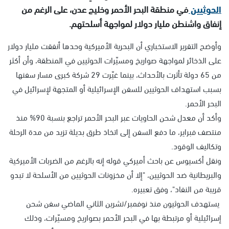
الحوثيين
في منطقة البحر الأحمر وخليج عدن، على الرغم من
إنفاق واشنطن مليار دولار لمواجهة أسلحتهم.
وأوضح التقرير الاستخباري أن البحرية الأميركية وحدها أنفقت مليار دولار
على الذخائر لمواجهة صواريخ ومسيّرات الحوثيين في المنطقة، وأن أكثر
من 65 دولة تأثرت بالأحداث، بينما غيّرت 29 شركة كبرى مسار سفنها
بسبب استهداف الحوثيين للسفن الإسرائيلية أو المتجهة لإسرائيل في
البحر الأحمر.
وأكد أن معدل شحن الحاويات عبر البحر الأحمر تراجع بنسبة 90% منذ
منتصف فبراير، ما دفع السفن إلى اتخاذ طرق بديلة تزيد من مدة الرحلة
وتكاليف الوقود.
ونقل أكسيوس عن باحث أميركي قوله إنه بالرغم من الضربات الأميركية
والبريطانية ضد الحوثيين، "إلا أن مخزونات الحوثيين من الأسلحة لا تبدو
قريبة من النفاد"، وفق تعبيره.
يستهدف الحوثيون منذ نوفمبر/تشرين الثاني الماضي سفن شحن
إسرائيلية أو مرتبطة بها في البحر الأحمر بصواريخ ومسيّرات، وذلك