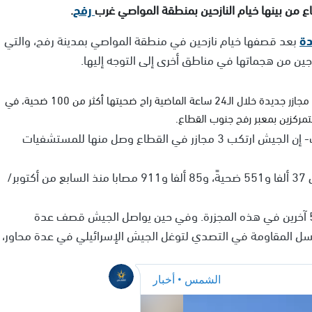
ن بينها خيام النازحين بمنطقة المواصي غرب
رفح
.
دة
بعد قصفها خيام نازحين في منطقة المواصي بمدينة رفح، والتي
ين من هجماتها في مناطق أخرى إلى التوجه إليها.
أعلنت وزارة الصحة في غزة ارتكاب قوات الجيش الإسرائيلي 3 مجازر جديدة خلال الـ24 ساعة الماضية راح ضحيتها أكثر من 100 ضحية، في
ركزين بمعبر رفح جنوب القطاع.
وقالت وزارة الصحة في غزة -في بيان ظهر اليوم السبت- إن الجيش ارتكب 3 مجازر في القطاع وصل منها للمستشفيات
وأفادت الوزارة بارتفاع عدد ضحايا القصف الإسرائيلي إلى 37 ألفا و551 ضحيةً، و85 ألفا و911 مصابا منذ السابع من أكتوبر/
وأعلنت وزارة الصحة في غزة ارتقاء 25 شخصاً وإصابة 50 آخرين في هذه المجزرة. وفي حين يواصل الجيش قصف عدة
ل المقاومة في التصدي لتوغل الجيش الإسرائيلي في عدة محاور،