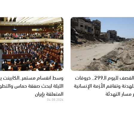
غزة تحت القصف لليوم الـ299.. خروقات
وسط انقسام مستمر..الكابينت ي
هدنة وتفاقم الأزمة الإنسانية
الليلة لبحث صفقة حماس والتطو
مسار التهدئة
المتعلقة بإيران
04.08.2026