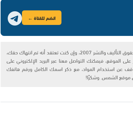
انضم للقناة ←
يتم الاستخدام المواد وفقًا للمادة 27 أ من قانون حقوق التأليف والنشر 2007، وإن كنت تعتقد أنه تم انتهاك حقك،
لى الموقع، فيمكنك التواصل معنا عبر البريد الإلكتروني على
info@ashams.c والطلب بالتوقف عن استخدام المواد، مع ذكر اسمك الكامل ورقم هاتفك
ى موقع الشمس. وشكرًا!