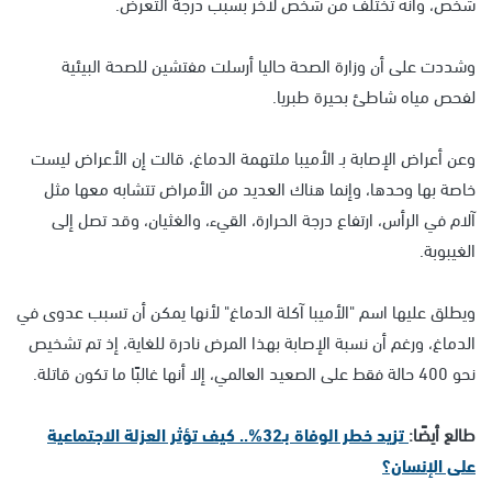
شخص، وأنه تختلف من شخص لآخر بسبب درجة التعرض.
وشددت على أن وزارة الصحة حاليا أرسلت مفتشين للصحة البيئية
لفحص مياه شاطئ بحيرة طبريا.
وعن أعراض الإصابة بـ الأميبا ملتهمة الدماغ، قالت إن الأعراض ليست
خاصة بها وحدها، وإنما هناك العديد من الأمراض تتشابه معها مثل
آلام في الرأس، ارتفاع درجة الحرارة، القيء، والغثيان، وقد تصل إلى
الغيبوبة.
ويطلق عليها اسم "الأميبا آكلة الدماغ" لأنها يمكن أن تسبب عدوى في
الدماغ، ورغم أن نسبة الإصابة بهذا المرض نادرة للغاية، إذ تم تشخيص
نحو 400 حالة فقط على الصعيد العالمي، إلا أنها غالبًا ما تكون قاتلة.
طالع أيضًا:
تزيد خطر الوفاة بـ32%.. كيف تؤثر العزلة الاجتماعية
على الإنسان؟