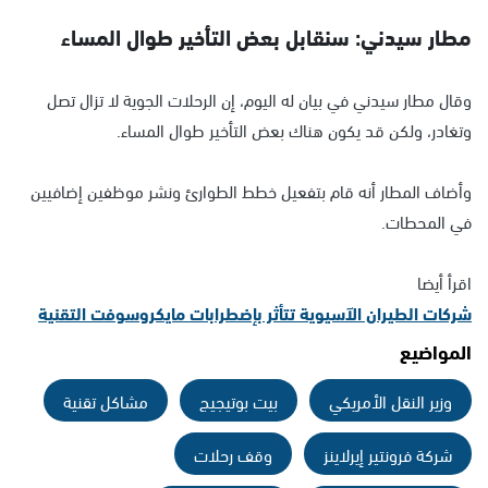
مطار سيدني: سنقابل بعض التأخير طوال المساء
وقال مطار سيدني في بيان له اليوم، إن الرحلات الجوية لا تزال تصل
وتغادر، ولكن قد يكون هناك بعض التأخير طوال المساء.
وأضاف المطار أنه قام بتفعيل خطط الطوارئ ونشر موظفين إضافيين
في المحطات.
اقرأ أيضا
شركات الطيران الآسيوية تتأثر بإضطرابات مايكروسوفت التقنية
المواضيع
وزير النقل الأمريكي
بيت بوتيجيج
مشاكل تقنية
شركة فرونتير إيرلاينز
وقف رحلات