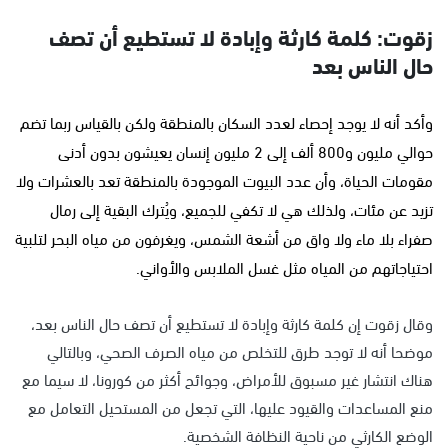
زقوت: كلمة كارثة وإبادة لا تستطيع أن تصف
حال الناس بعد
وأكد أنه لا يوجد إحصاء لعدد السكان بالمنطقة ولكن بالقياس ربما تضم
حوالي مليون و800 ألف إلى 2 مليون إنسان يعيشون بدون أدنى
مقومات الحياة، وأن عدد البيوت الموجودة بالمنطقة تعد بالعشرات ولا
تزيد عن مئات، ولذلك هي لا تكفي للجميع، ويُترك البقية إلى رمال
صفراء بلا ماء ولا واق من أشعة الشمس، ويغرفون من مياه البحر لتلبية
احتياجاتهم من المياه مثل غسل الملابس والأواني.
وقال زقوت إن كلمة كارثة وإبادة لا تستطيع أن تصف حال الناس بعد،
موضحا أنه لا توجد طرق للتخلص من مياه الصرف الصحي، وبالتالي
هناك انتشار غير مسبوق للأمراض، وجوائح أكثر من كورونا، لا سيما مع
منع المساعدات والقيود عليها، التي تجعل من المستحيل التعامل مع
الوضع الكارثي من ناحية النظافة الشخصية.