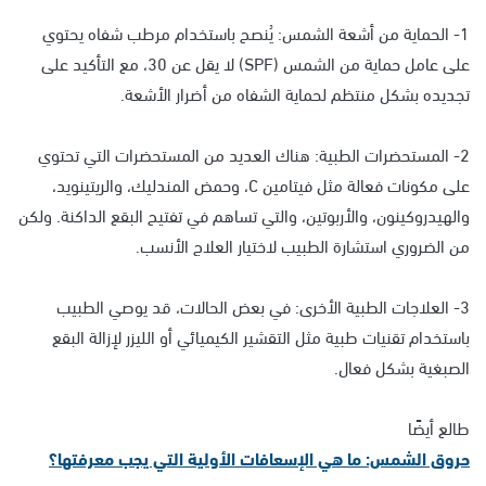
1- الحماية من أشعة الشمس: يُنصح باستخدام مرطب شفاه يحتوي
على عامل حماية من الشمس (SPF) لا يقل عن 30، مع التأكيد على
تجديده بشكل منتظم لحماية الشفاه من أضرار الأشعة.
2- المستحضرات الطبية: هناك العديد من المستحضرات التي تحتوي
على مكونات فعالة مثل فيتامين C، وحمض المندليك، والريتينويد،
والهيدروكينون، والأربوتين، والتي تساهم في تفتيح البقع الداكنة. ولكن
من الضروري استشارة الطبيب لاختيار العلاج الأنسب.
3- العلاجات الطبية الأخرى: في بعض الحالات، قد يوصي الطبيب
باستخدام تقنيات طبية مثل التقشير الكيميائي أو الليزر لإزالة البقع
الصبغية بشكل فعال.
طالع أيضًا
حروق الشمس: ما هي الإسعافات الأولية التي يجب معرفتها؟