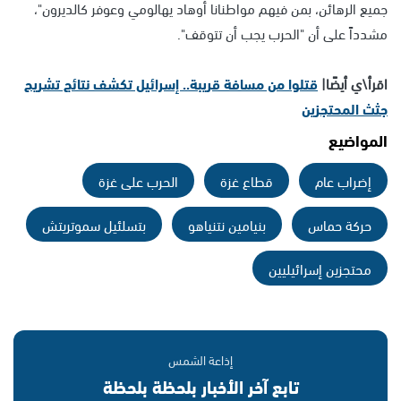
جميع الرهائن، بمن فيهم مواطنانا أوهاد يهالومي وعوفر كالديرون"،
مشدداً على أن "الحرب يجب أن تتوقف".
اقرأ\ي أيضًا|
قتلوا من مسافة قريبة.. إسرائيل تكشف نتائج تشريح
جثث المحتجزين
المواضيع
إضراب عام
قطاع غزة
الحرب على غزة
حركة حماس
بنيامين نتنياهو
بتسلئيل سموتريتش
محتجزين إسرائيليين
إذاعة الشمس
تابع آخر الأخبار بلحظة بلحظة