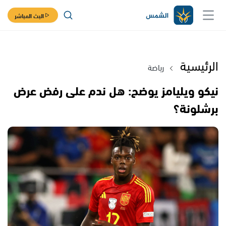
البث المباشر
الرئيسية
رياضة
نيكو ويليامز يوضح: هل ندم على رفض عرض
برشلونة؟