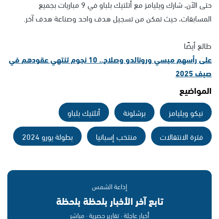
حتى الآن، شارك ويليامز مع أتلتيك بلباو في 9 مباريات بجميع
المسابقات، حيث تمكن من تسجيل هدف واحد وصناعة هدف آخر.
طالع أيضًا
على رأسهم ميسي ورونالدو وصلاح.. 10 نجوم تنتهي عقودهم في
صيف 2025
المواضيع
نيكو ويليامز
برشلونة
أتلتيك بلباو
فترة الانتقالات
منتخب إسبانيا
بطولة يورو 2024
إذاعة الشمس
تابع آخر الأخبار بلحظة بلحظة
أخبار عاجلة · تقارير حصرية · مباشر