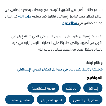
تستمر حالة التأهب في الشرق الأوسط مع توقعات بتصعيد إضافي في
النزاع الدائر، حيث تواصل إسرائيل قتالها ضد جماعة
حزب الله
في لبنان
وحركة حماس في
قطاع غزة
.
وتوعدت إسرائيل بالرد على الهجوم الصاروخي الذي شنته إيران في
الأول من أكتوبر، والذي جاء ردًا على العمليات الإسرائيلية في غزة
ولبنان ومقتل عدد من زعماء حماس وحزب الله.
وطالع ايضا:
فايننشال تايمز: نقص حاد في صواريخ الدفاع الجوي الإسرائيلي
المواضيع
إسرائيل
بن غفير
فرصة استراتيجية
قطع رأس الأفعى
استهداف إيران
بنيامين نتنياهو