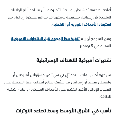
أفادت صحيفة "واشنطن بوست" الأميركية، بأن نتنياهو أبلغ الولايات
المتحدة بأن إسرائيل مستعدة لاستهداف مواقع عسكرية إيرانية، مع
استبعاد الأهداف النووية أو النفطية
.
ومن المتوقع أن يتم
تنفيذ هذا الهجوم قبل الانتخابات الأميركية
المقررة في 5 نوفمبر.
تقديرات أميركية للأهداف الإسرائيلية
من جهة أخرى، نقلت شبكة "إن بي سي" عن مسؤولين أميركيين أن
واشنطن تعتقد أن إسرائيل قد ضيّقت نطاق أهداف ردها المحتمل على
الهجوم الإيراني الأخير، ليقتصر على الأهداف العسكرية والبنية التحتية
للطاقة.
تأهب في الشرق الأوسط وسط تصاعد التوترات