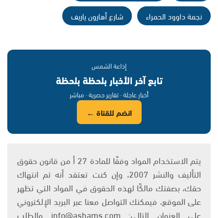
نجمة داوود الحمراء
شارع أهارون ياريف
إذاعة الشمس
تابع آخر الأخبار بلحظة بلحظة
أخبار عاجلة · تقارير حصرية · مباشر
انضم للقناة ←
يتم الاستخدام المواد وفقًا للمادة 27 أ من قانون حقوق
التأليف والنشر 2007، وإن كنت تعتقد أنه تم انتهاك
حقك، بصفتك مالكًا لهذه الحقوق في المواد التي تظهر
على الموقع، فيمكنك التواصل معنا عبر البريد الإلكتروني
على العنوان التالي: info@ashams.com والطلب