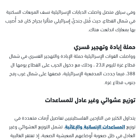
وفي سياق متصل واصلت الدبابات الإسرائيلية نسف المربعات السكنية
في شمال القطاع، حيث قُتل جنديّ إسرائيلي متأثرا بجراح كان قد أُصيب
بها بمعارك اندلعت هناك.
حملة إبادة وتهجير قسري
وواصلت القوات الإسرائيلية حملة الإبادة والتهجير القسري في شمال
قطاع غزة لليوم الـ23 ، وذلك مع دخول الحرب على القطاع يومها ال
388، فيما جددت المدفعية الإسرائيلية، قصفها على شمال غرب رفح
جنوب قطاع غزة.
توزيع عشوائي وغير عادل للمساعدات
يتداول الكثير من النازحين الفلسطينيين تفاصيل أزمات متعددة في
توزيع
المساعدات الإنسانية والإغاثية
، تشمل التوزيع العشوائي وغير
العادل في ظل صعوبة أوضاعهم المعيشية الصعبة، إذ تفتقر الغالبية