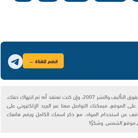
انضم للقناة ←
يتم الاستخدام المواد وفقًا للمادة 27 أ من قانون حقوق التأليف والنشر 2007، وإن كنت تعتقد أنه تم انتهاك حقك،
لى الموقع، فيمكنك التواصل معنا عبر البريد الإلكتروني على
info@ashams.c والطلب بالتوقف عن استخدام المواد، مع ذكر اسمك الكامل ورقم هاتفك
ى موقع الشمس. وشكرًا!