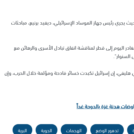
حيث يجري رئيس جهاز الموساد الإسرائيلي، ديفيد برنيع، مباحثات
الموساد سيغادر اليوم إلى قطر لمناقشة اتفاق تبادل الأسرى والرهائن مع
السنوار".
هليفي، إن إسرائيل تكبدت خسائر فادحة ومؤلمة خلال الحرب، وإن
ات هدنة غزة بالدوحة غداً
تدهور الوضع
الهجمات
الجوية
البرية