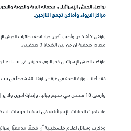
يواصل الجيش الإسرائيلي، هجماته البرية والجوية والبحر
مراكز الإيواء وأماكن تجمع النازحين
.
وارتقى
9 أشخاص وأصيب أخرين جراء قصف طائرات الجيش الإسرائيلي لمدرسة أسماء التي تؤوي النازحين، ظهر اليوم الأحد،
مصادر صحفية ان من بين الضحايا 3 صحفيين.
وارتكب الجيش الإسرائيلي فجر اليوم، مجزرتين في بيت لاهيا وم
فقد أعلنت
وزارة الصحة في غزة عن ارتقاء 40 شخصاً في بيت لاهيا، وإصابة أكثر من 80 آخرين جراء الهجوم على مربع سكني.
وارتقى 18 شخص في مخيم جباليا، وإصابة أخرين ولا يزال مفقودين تحت الأنقاض.
واستمرت الدبابات الإسرائيلية في نسف المربعات السك
وذكرت وسائل إعلام فلسطينية أن قصفًا مدفعيًا إسرائ