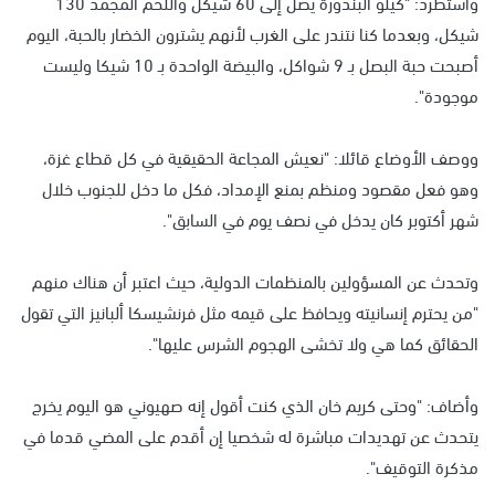
واستطرد: "كيلو البندورة يصل إلى 60 شيكل واللحم المجمد 130
شيكل، وبعدما كنا نتندر على الغرب لأنهم يشترون الخضار بالحبة، اليوم
أصبحت حبة البصل بـ 9 شواكل، والبيضة الواحدة بـ 10 شيكا وليست
موجودة".
ووصف الأوضاع قائلا: "نعيش المجاعة الحقيقية في كل قطاع غزة،
وهو فعل مقصود ومنظم بمنع الإمداد، فكل ما دخل للجنوب خلال
شهر أكتوبر كان يدخل في نصف يوم في السابق".
وتحدث عن المسؤولين بالمنظمات الدولية، حيث اعتبر أن هناك منهم
"من يحترم إنسانيته ويحافظ على قيمه مثل فرنشيسكا ألبانيز التي تقول
الحقائق كما هي ولا تخشى الهجوم الشرس عليها".
وأضاف: "وحتى كريم خان الذي كنت أقول إنه صهيوني هو اليوم يخرج
يتحدث عن تهديدات مباشرة له شخصيا إن أقدم على المضي قدما في
مذكرة التوقيف".