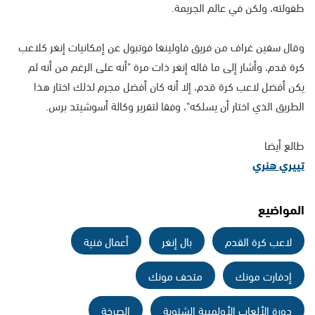
طفولته، ولكن في عالم الجريمة.
وقال سفين غراف من فريق فاولينغا فوتبول عن إمكانيات إنغر كلاعب
كرة قدم، وأشار إلى ما قاله إنغر ذات مرة "أنه على الرغم من أنه لم
يكن أفضل لاعب كرة قدم، إلا أنه كان أفضل مجرم لذلك اختار هذا
الطريق الذي اختار أن يسلكه"، وفقا لتقرير وكالة أسوشيتد برس.
طالع أيضا
تييري هنري
المواضيع
لاعب كرة القدم
بال إنغر
أعمال فنية
إدفارت مونك
متحف مونك
دورة الألعاب الأولمبية الشتوية
الصرخة