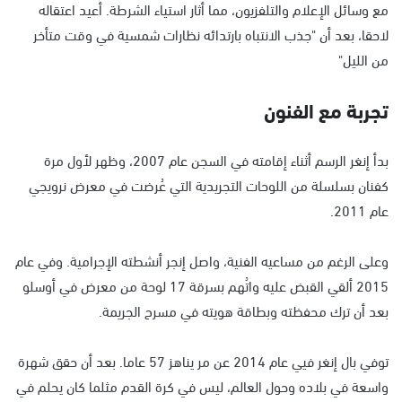
مع وسائل الإعلام والتلفزيون، مما أثار استياء الشرطة. أعيد اعتقاله
لاحقا، بعد أن "جذب الانتباه بارتدائه نظارات شمسية في وقت متأخر
من الليل"
تجربة مع الفنون
بدأ إنغر الرسم أثناء إقامته في السجن عام 2007، وظهر لأول مرة
كفنان بسلسلة من اللوحات التجريدية التي عُرضت في معرض نرويجي
عام 2011.
وعلى الرغم من مساعيه الفنية، واصل إنجر أنشطته الإجرامية. وفي عام
2015 ألقي القبض عليه واتُهم بسرقة 17 لوحة من معرض في أوسلو
بعد أن ترك محفظته وبطاقة هويته في مسرح الجريمة.
توفي بال إنغر فيي عام 2014 عن مر يناهز 57 عاما. بعد أن حقق شهرة
واسعة في بلاده وحول العالم، ليس في كرة القدم مثلما كان يحلم في