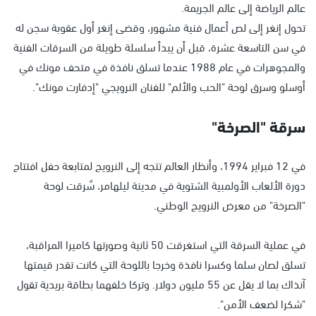
عالم الرياضة إلى عالم الجريمة.
تحول إنغر إلى لص أعمال فنية مشهور، وقضى إنغر أول عقوبة سجن له
في سن التاسعة عشرة، قبل أن يبدأ سلسلة طويلة من السرقات الفنية
والمجوهرات في عام 1988 عندما تسلق نافذة في متحف مونك في
أوسلو وسرق لوحة "الحب والألم" للفنان النرويجي "إدفارت مونك".
سرقة "الصرخة"
في 12 فبراير 1994، وأنظار العالم تتجه إلى النرويج لمتابعة حفل افتتاح
دورة الألعاب الأولمبية الشتوية في مدينة ليلهامر، سٌرقت لوحة
"الصرخة" من معرض النرويج الوطني.
في عملية السرقة التي استغرقت 50 ثانية وصورتها كاميرا المراقبة،
تسلق لصان سلما وكسرا نافذة وخرجا باللوحة التي كانت تقدر قيمتها
آنذاك بما لا يقل عن 55 مليون دولار. وتركا خلفهما بطاقة بريدية تقول
"شكرا لضعف الأمن".