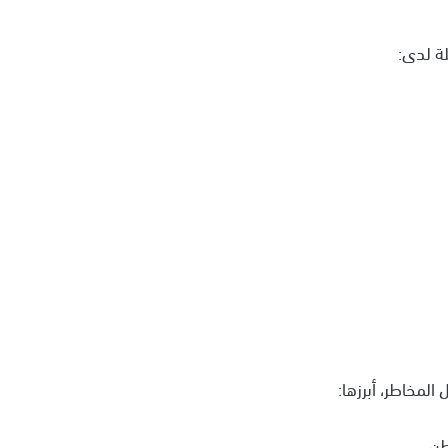
لة لدى:
المخاطر، أبرزها:
طن