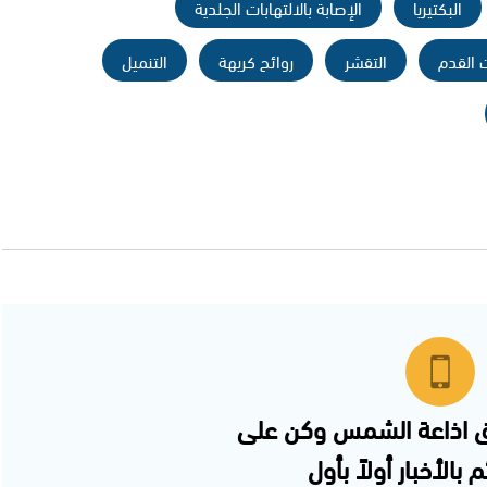
البكتيريا
الإصابة بالالتهابات الجلدية
 القدم
التقشر
روائح كريهة
التنميل
 اذاعة الشمس وكن على
 بالأخبار أولاً بأول