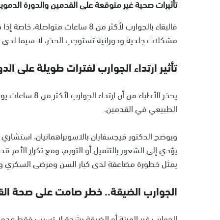
تأثيرات صحية غير متوقعة على القدمين والدورة الدموية
فالبقاء بالجوارب لأكثر من 8 ساعات مت
مشكلات جلدية ودورانية تستوجب الحذر، لا سيما لدى ك
تأثير ارتداء الجوارب لفترات طويلة على الد
يحذر الأطباء من أن
الطبيعي في القدمين.
ويوضح الدكتور فيجسفاران بالاسوبراهمانيان، استشاري 
يؤدي إلى الشعور بالتنميل أو التورم، ومع تكرار الأمر 
يمثل خطورة مضاعفة لدى كبار السن ومرضى السكري وأ
الجوارب الضيقة.. خطر صامت على صحة ال
الجوارب غير المرنة أو الضيقة بشدة لا تسبب فقط عدم ا