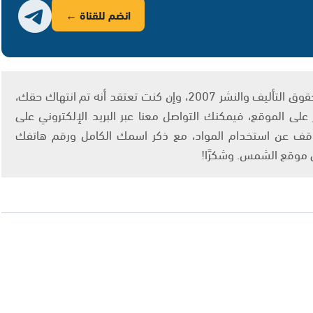
انضم للقناة ←
يتم الاستخدام المواد وفقًا للمادة 27 أ من قانون حقوق التأليف والنشر 2007، وإن كنت تعتقد أنه تم انتهاك حقك،
لى الموقع، فيمكنك التواصل معنا عبر البريد الإلكتروني على
info@ashams.c والطلب بالتوقف عن استخدام المواد، مع ذكر اسمك الكامل ورقم هاتفك
ى موقع الشمس. وشكرًا!