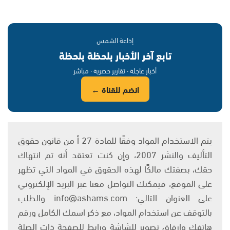
إذاعة الشمس
تابع آخر الأخبار بلحظة بلحظة
أخبار عاجلة · تقارير حصرية · مباشر
انضم للقناة ←
يتم الاستخدام المواد وفقًا للمادة 27 أ من قانون حقوق
التأليف والنشر 2007، وإن كنت تعتقد أنه تم انتهاك
حقك، بصفتك مالكًا لهذه الحقوق في المواد التي تظهر
على الموقع، فيمكنك التواصل معنا عبر البريد الإلكتروني
على العنوان التالي: info@ashams.com والطلب
بالتوقف عن استخدام المواد، مع ذكر اسمك الكامل ورقم
هاتفك وإرفاق تصوير للشاشة ورابط للصفحة ذات الصلة