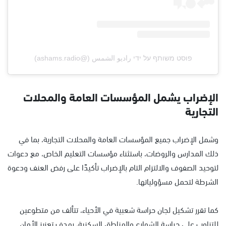
פוסט משותף על ידי ‏‎راديو الشمس‎‏ (@‏‎ashams.radio‎‏)
الإضراب يشمل المؤسسات العامة والمحلات
التجارية
وشمل الإضراب جميع المؤسسات العامة والمحلات التجارية، بما في
ذلك المدارس والروضات، باستثناء مؤسسات التعليم الخاص، مع دعوات
لتوحيد الصفوف والالتزام التام بالإضراب تأكيدًا على رفض العنف ودعوة
الشرطة لتحمل مسؤولياتها.
كما تقرر تشكيل لجان حراسة شعبية في الأحياء، تتألف من متطوعين
للتناوب على حراسة الشوارع والمناطق السكنية، بهدف تعزيز الأمان