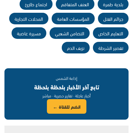
بلدية طمرة
العنف المتفاقم
اجتماع طارئ
جرائم القتل
المؤسسات العامة
المحلات التجارية
التعليم الخاص
التضامن الشعبي
مسيرة غاضبة
تقصير الشرطة
نزيف الدم
إذاعة الشمس
تابع آخر الأخبار بلحظة بلحظة
أخبار عاجلة · تقارير حصرية · مباشر
انضم للقناة ←