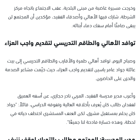
وخرجت مسيرة غاضبة من مبنى البلدية، عقب الاجتماع باتجاه مركز
الشرطة، شارك فيها الأهالي وأصدقاء الفقيد، مؤكدين أن المجتمع لن
يبقى صامتًا أمام سفك دماء أبنائه.
توافد الأهالي والطاقم التدريسي لتقديم واجب العزاء
وصباح اليوم، توافد أهالي طمرة والأقارب والطاقم التدريسي إلى بيت
عائلة جواد عامر ياسين لتقديم واجب العزاء، حيث خيّمت مشاعر الصدمة
والحزن على الحاضرين.
وأعرب مدير مدرسة الفقيد، المربي نادر حجازي، عن أسفه العميق
لفقدان طالب كان يُعرف بأخلاقه العالية وتفوقه الدراسي، قائلاً: "جواد
كان يحلم بمستقبل مشرق، لكن العنف المستشري اختطف حياته في
لحظة، وهذه خسارة فادحة لنا جميعًا".
مدير المدرسة: المجتمع مطالب بالتحرك لوقف نزيف