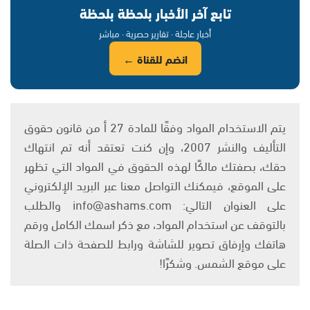
تابع آخر الأخبار بلحظة بلحظة
أخبار عاجلة · تقارير حصرية · مباشر
انضم للقناة ←
يتم الاستخدام المواد وفقًا للمادة 27 أ من قانون حقوق
التأليف والنشر 2007، وإن كنت تعتقد أنه تم انتهاك
حقك، بصفتك مالكًا لهذه الحقوق في المواد التي تظهر
على الموقع، فيمكنك التواصل معنا عبر البريد الإلكتروني
على العنوان التالي: info@ashams.com والطلب
بالتوقف عن استخدام المواد، مع ذكر اسمك الكامل ورقم
هاتفك وإرفاق تصوير للشاشة ورابط للصفحة ذات الصلة
على موقع الشمس. وشكرًا!