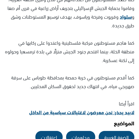
وقاموا بحماية الجيش الإسرائيلي بتجريف أراض زراعية في قرى أم صفا
و
سلواد
وقريوت وفرخة وياسوف، بهدف توسيع المستوطنات وشق
طرق جديدة.
كما هاجم مستوطنون مركبة فلسطينية واعتدوا على ركابها في
منطقة الخلة، بينما اقتحم جنود الجيش منزلًا في بلدة ترمسعيا وحولوه
إلى ثكنة عسكرية.
كما أقدم مستوطنون في خربة حمصة بمحافظة طوباس على سرقة
صهريجي مياه، في انتهاك جديد لحقوق السكان المحليين.
اقرأ أيضا
لابيد يحذر: نحن معرضون لاغتيالات سياسية من الداخل
المواضيع
الضفة الغربية
مداهمات
اعتقالات