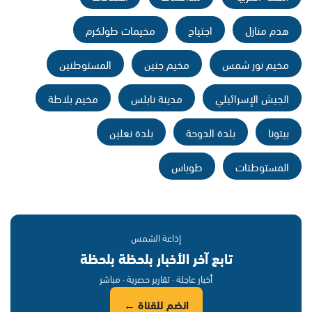
هدم منازل
اجتياح
مخيمات طولكرم
مخيم نور شمس
مخيم جنين
المستوطنين
الجيش الإسرائيلي
مدينة نابلس
مخيم بلاطة
بيتونا
بلدة الدوحة
بلدة نعلين
المستوطنات
طوباس
إذاعة الشمس
تابع آخر الأخبار بلحظة بلحظة
أخبار عاجلة · تقارير حصرية · مباشر
انضم للقناة ←