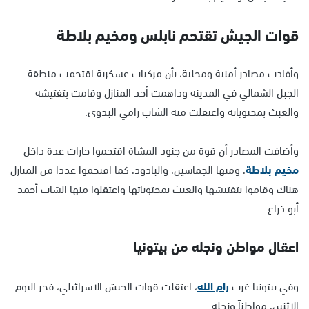
قوات الجيش تقتحم نابلس ومخيم بلاطة
وأفادت مصادر أمنية ومحلية، بأن مركبات عسكرية اقتحمت منطقة
الجبل الشمالي في المدينة وداهمت أحد المنازل وقامت بتفتيشه
والعبث بمحتوياته واعتقلت منه الشاب رامي البدوي.
وأضافت المصادر أن قوة من جنود المشاة اقتحموا حارات عدة داخل
مخيم بلاطة
، ومنها الجماسين، والبادود، كما اقتحموا عددا من المنازل
هناك وقاموا بتفتيشها والعبث بمحتوياتها واعتقلوا منها الشاب أحمد
أبو ذراع.
اعقال مواطن ونجله من بيتونيا
وفي بيتونيا غرب
رام الله
، اعتقلت قوات الجيش الاسرائيلي، فجر اليوم
الاثنين، مواطناً ونجله.