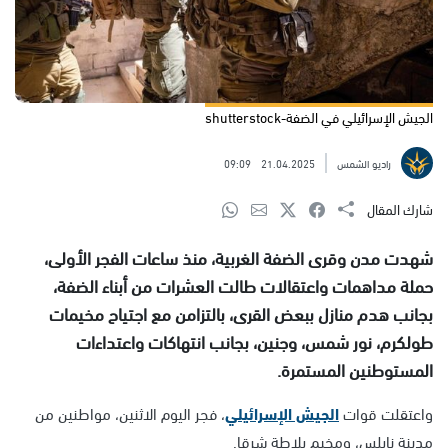
الجيش الإسرائيلي في الضفة-shutterstock
راديو الشمس
21.04.2025
09:09
شارك المقال
شهدت مدن وقرى الضفة الغربية، منذ ساعات الفجر الأولى،
حملة مداهمات واعتقالات طالت العشرات من أبناء الضفة،
بجانب هدم منازل ببعض القرى، بالتزامن مع اجتياح مخيمات
طولكرم، نور شمس، وجنين، بجانب انتهاكات واعتداءات
المستوطنين المستمرة.
واعتقلت قوات
الجيش الإسرائيلي
، فجر اليوم الاثنين، مواطنين من
مدينة نابلس، ومخيم بلاطة شرقا.