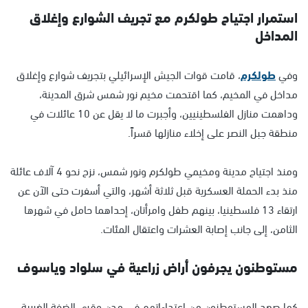
استمرار اجتياح طولكرم مع تجريف الشوارع وإغلاق
المداخل
وفي
طولكرم
، قامت قوات الجيش الإسرائيلي بتجريف شوارع وإغلاق
مداخل في المخيم، كما اقتحمت مخيم نور شمس شرق المدينة،
وداهمت منازل الفلسطينيين، وأجبرت ما لا يقل عن 10 عائلات في
منطقة جبل النصر على إخلاء منازلها قسراً.
ومنذ اجتياح مدينة ومخيمي طولكرم ونور شمس، نزح نحو 4 آلاف عائلة
منذ بدء الحملة العسكرية قبل ثلاثة أشهر، والتي أسفرت حتى الآن عن
ارتقاء 13 فلسطينيا، بينهم طفل وامرأتان، إحداهما حامل في شهرها
الثامن، إلى جانب إصابة العشرات واعتقال المئات.
مستوطنون يجرفون أراض زراعية في سلواد وياسوف
كما صعد المستوطنون من اعتداءاتهم في مدن وقرى الضفة الغربية،