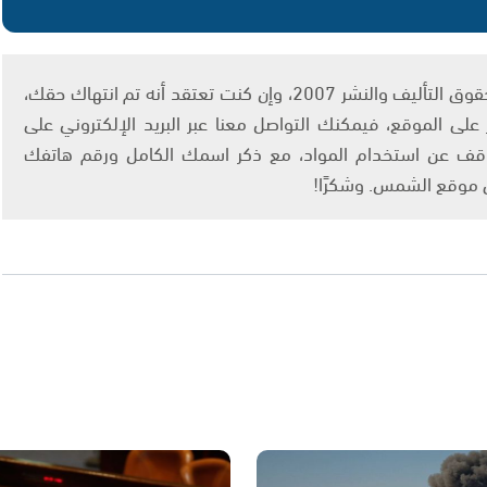
يتم الاستخدام المواد وفقًا للمادة 27 أ من قانون حقوق التأليف والنشر 2007، وإن كنت تعتقد أنه تم انتهاك حقك،
لى الموقع، فيمكنك التواصل معنا عبر البريد الإلكتروني على
info@ashams.c والطلب بالتوقف عن استخدام المواد، مع ذكر اسمك الكامل ورقم هاتفك
ى موقع الشمس. وشكرًا!