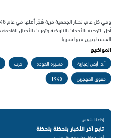
أجل التوعية بالأحداث التاريخية وتوريث الأجيال القادم
الفلسطينيين فيها سنويا.
المواضيع
أ.د. أيمن إغبارية
مسيرة العودة
حرب
حقوق المهجرين
1948
إذاعة الشمس
تابع آخر الأخبار بلحظة بلحظة
أخبار عاجلة · تقارير حصرية · مباشر