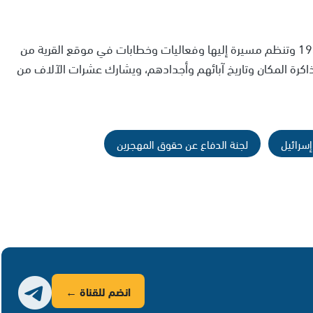
وفي كل عام، تختار الجمعية قرية هُجّر أهلها في عام 1948 وتنظم مسيرة إليها وفعاليات وخطابات في موقع القرية من
ة ذاكرة المكان وتاريخ آبائهم وأجدادهم، ويشارك عشرات الآلاف من
إسرائيل
لجنة الدفاع عن حقوق المهجرين
انضم للقناة ←