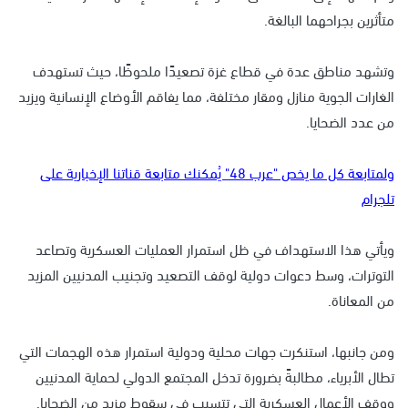
متأثرين بجراحهما البالغة.
وتشهد مناطق عدة في قطاع غزة تصعيدًا ملحوظًا، حيث تستهدف
الغارات الجوية منازل ومقار مختلفة، مما يفاقم الأوضاع الإنسانية ويزيد
من عدد الضحايا.
ولمتابعة كل ما يخص "عرب 48" يُمكنك متابعة قناتنا الإخبارية على
تلجرام
ويأتي هذا الاستهداف في ظل استمرار العمليات العسكرية وتصاعد
التوترات، وسط دعوات دولية لوقف التصعيد وتجنيب المدنيين المزيد
من المعاناة.
ومن جانبها، استنكرت جهات محلية ودولية استمرار هذه الهجمات التي
تطال الأبرياء، مطالبةً بضرورة تدخل المجتمع الدولي لحماية المدنيين
ووقف الأعمال العسكرية التي تتسبب في سقوط مزيد من الضحايا.