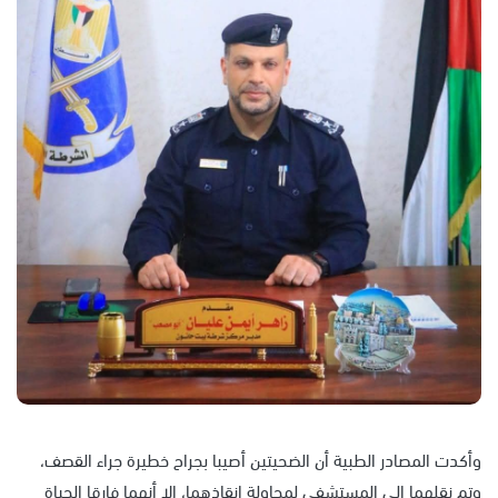
وأكدت المصادر الطبية أن الضحيتين أصيبا بجراح خطيرة جراء القصف،
وتم نقلهما إلى المستشفى لمحاولة إنقاذهما، إلا أنهما فارقا الحياة