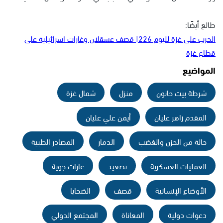
طالع أيضًا:
الحرب على غزة لليوم 226| قصف عسقلان وغارات اسرائيلية على
قطاع غزة
المواضيع
شرطة بيت حانون
منزل
شمال غزة
المقدم زاهر عليان
أيمن علي عليان
حالة من الحزن والغضب
الدمار
المصادر الطبية
العمليات العسكرية
تصعيد
غارات جوية
الأوضاع الإنسانية
قصف
الضحايا
دعوات دولية
المعاناة
المجتمع الدولي