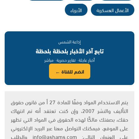
الأعمال العسكرية
الأبرياء
إذاعة الشمس
تابع آخر الأخبار بلحظة بلحظة
أخبار عاجلة · تقارير حصرية · مباشر
انضم للقناة ←
يتم الاستخدام المواد وفقًا للمادة 27 أ من قانون حقوق
التأليف والنشر 2007، وإن كنت تعتقد أنه تم انتهاك
حقك، بصفتك مالكًا لهذه الحقوق في المواد التي تظهر
على الموقع، فيمكنك التواصل معنا عبر البريد الإلكتروني
على العنوان التالي: info@ashams.com والطلب