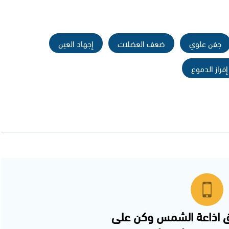
جفن علوي
ضعف العضلات
إجهاد العين
إفراز الدموع
 اذاعة الشمس وكن على