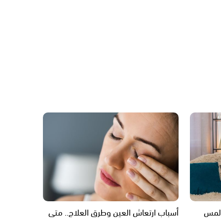
 لمس
أسباب ارتعاش العين وطرق العلاج.. متى