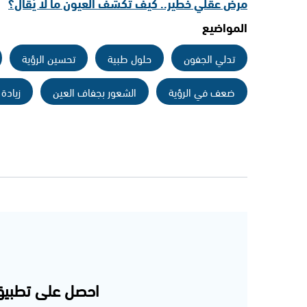
مرض عقلي خطير.. كيف تكشف العيون ما لا يُقال؟
المواضيع
تدلي الجفون
حلول طبية
تحسين الرؤية
ضعف في الرؤية
الشعور بجفاف العين
زيادة 
احصل على تطبيق