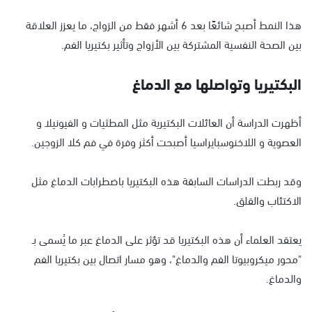
هذا النمط أصبح شائعًا بعد 6 أشهر فقط من الزواج، ما يعزز العلاقة
بين الصحة النفسية المشتركة بين الأزواج وتأثير بكتيريا الفم.
البكتيريا وتواصلها مع الدماغ
أظهرت الدراسة أن العائلات البكتيرية مثل المطثيات و الفيونيلا و
العصوية و اللاخنوسبايراسيا أصبحت أكثر وفرة في فم كلا الزوجين.
وقد ربطت الدراسات السابقة هذه البكتيريا باضطرابات الدماغ مثل
الاكتئاب والقلق.
يعتقد العلماء أن هذه البكتيريا قد تؤثر على الدماغ عبر ما يُسمى بـ
"محور ميكروبيوتا الفم والدماغ"، وهو مسار اتصال بين بكتيريا الفم
والدماغ.