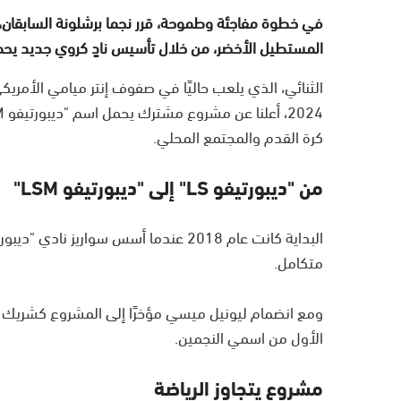
في خطوة مفاجئة وطموحة، قرر نجما برشلونة السابقان،
المستطيل الأخضر، من خلال تأسيس نادٍ كروي جديد يح
كرة القدم والمجتمع المحلي.
من "ديبورتيفو LS" إلى "ديبورتيفو LSM"
متكامل.
الأول من اسمي النجمين.
مشروع يتجاوز الرياضة