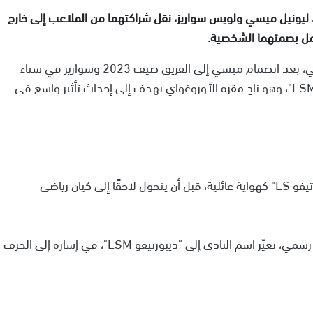
 ليونيل ميسي ولويس سواريز، نقل شراكتهما من الملاعب إلى خارج
مل بصمتهما الشخصية.
الثنائي، الذي يلعب حاليًا في صفوف إنتر ميامي الأمريكي، بعد انضمام ميسي إلى الفريق صيف 2023 وسواريز في شتاء
2024، أعلنا عن مشروع مشترك يحمل اسم "ديبورتيفو LSM"، وهو نادٍ مقره الأوروغواي يهدف إلى إحداث تأثير واسع في
البداية كانت عام 2018 عندما أسس سواريز نادي "ديبورتيفو LS" كهواية عائلية، قبل أن يتحول لاحقًا إلى كيان رياضي
ومع انضمام ليونيل ميسي مؤخرًا إلى المشروع كشريك رسمي، تغيّر اسم النادي إلى "ديبورتيفو LSM"، في إشارة إلى الحرف