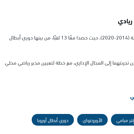
ريادي
امتدت شراكة ميسي وسواريز لسنوات ناجحة مع برشلونة (2014-2020)، حيث حصدا معًا 13 لقبًا، من بينها دوري أبطال
ان تجربتهما إلى المجال الإداري، مع خطة لتعيين مدير رياضي محلي
ي
نتر ميامي
الأوروغواي
دوري أبطال أوروبا