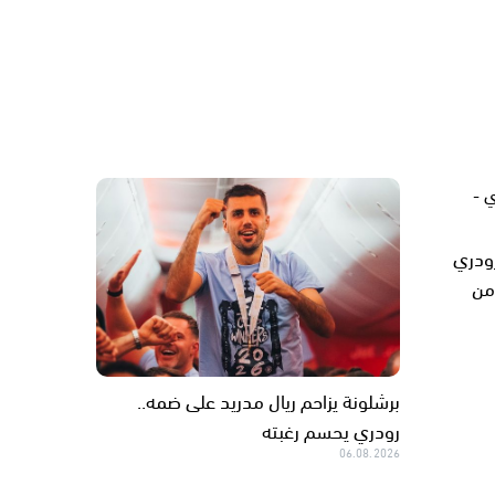
رودري
من
برشلونة يزاحم ريال مدريد على ضمه..
رودري يحسم رغبته
06.08.2026