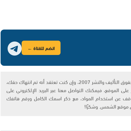
انضم للقناة ←
يتم الاستخدام المواد وفقًا للمادة 27 أ من قانون حقوق التأليف والنشر 2007، وإن كنت تعتقد أنه تم انتهاك حقك،
لى الموقع، فيمكنك التواصل معنا عبر البريد الإلكتروني على
info@ashams.c والطلب بالتوقف عن استخدام المواد، مع ذكر اسمك الكامل ورقم هاتفك
ى موقع الشمس. وشكرًا!