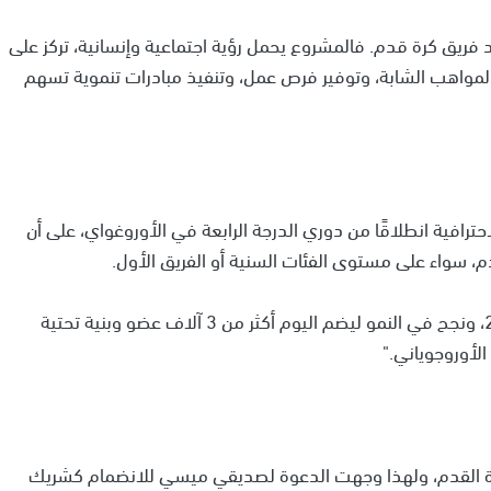
فريق كرة قدم. فالمشروع يحمل رؤية اجتماعية وإنسانية، تركز على
لمواهب الشابة، وتوفير فرص عمل، وتنفيذ مبادرات تنموية تسهم
رتيفو LSM" أولى خطواته الاحترافية انطلاقًا من دوري الدرجة الرابعة في الأوروغواي، على أن
م، سواء على مستوى الفئات السنية أو الفريق الأول.
"ديبورتيفو LSM هو مشروع بدأ كفكرة عائلية عام 2018، ونجح في النمو ليضم اليوم أكثر من 3 آلاف عضو وبنية تحتية
الأوروجوياني."
ي كرة القدم، ولهذا وجهت الدعوة لصديقي ميسي للانضمام كشريك