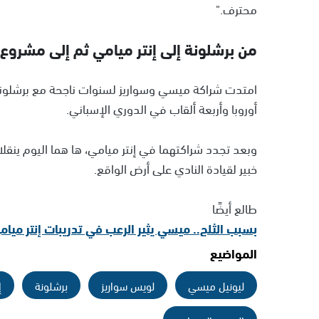
محترف."
من برشلونة إلى إنتر ميامي ثم إلى مشروع 
أوروبا وأربعة ألقاب في الدوري الإسباني.
وبعد تجدد شراكتهما في إنتر ميامي، ها هما اليوم ينقل
خبير لقيادة النادي على أرض الواقع.
طالع أيضًا
بسبب الثلج.. ميسي يثير الرعب في تدريبات إنتر ميام
المواضيع
ليونيل ميسي
لويس سواريز
برشلونة
إ