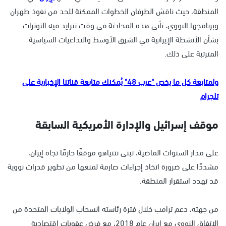
المنطقة، حيث ناقش الطرفان الخطوات الممكنة للحد من نفوذ طهران
وبرنامجها النووي، تأتي هذه المحادثة في وقت تتزايد فيه التوترات
بشأن الأنشطة الإيرانية في الشرق الأوسط والتداعيات السياسية
المترتبة على ذلك.
ولمتابعة كل ما يخص "عرب 48" يُمكنك متابعة قناتنا الإخبارية على
تلجرام
موقف إسرائيل والإدارة الأمريكية السابقة
على مدار السنوات الماضية، تبنى نتنياهو موقفًا حازمًا تجاه إيران،
مشددًا على ضرورة اتخاذ إجراءات صارمة لمنعها من تطوير قدرات نووية
قد تهدد استقرار المنطقة.
من جهته، دعم ترامب خلال فترة رئاسته انسحاب الولايات المتحدة من
الاتفاق النووي مع إيران عام 2018، مع فرض عقوبات اقتصادية