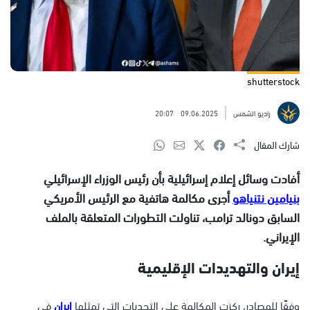
shutterstock
راديو الشمس
09.06.2025
20:07
شارك المقال
أفادت وسائل إعلام إسرائيلية بأن رئيس الوزراء الإسرائيلي
بنيامين نتنياهو
أجرى مكالمة هاتفية مع الرئيس الأمريكي
السابق دونالد ترامب، تناولت التطورات المتعلقة بالملف
الإيراني.
إيران والتهديدات الإقليمية
وفقًا للمصادر، ركزت المكالمة على التحديات التي تمثلها
إيران
في