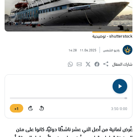
shutterstock - توضيحية
راديو الشمس
11.06.2025
14:28
شارك المقال
1×
3:50
/
0:00
15
15
عُرض ثمانية من أصل اثني عشر ناشطًا دوليًا، كانوا على متن