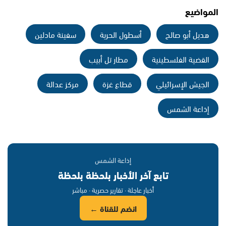
المواضيع
هديل أبو صالح
أسطول الحرية
سفينة مادلين
القضية الفلسطينية
مطار تل أبيب
الجيش الإسرائيلي
قطاع غزة
مركز عدالة
إذاعة الشمس
إذاعة الشمس
تابع آخر الأخبار بلحظة بلحظة
أخبار عاجلة · تقارير حصرية · مباشر
انضم للقناة ←