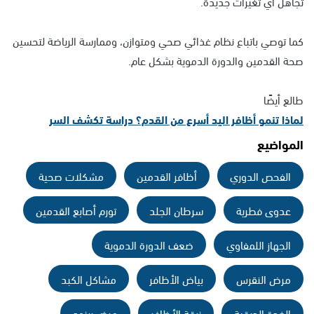
تجاهل أي تغيرات جديدة.
كما توصي باتباع نظام غذائي صحي ومتوازن، وممارسة الرياضة لتحسين
صحة القدمين والدورة الدموية بشكل عام.
طالع أيضًا
لماذا تنمو أظافر اليد أسرع من القدم؟ دراسة تكشف السر
المواضيع
الفحص الدوري
أظافر القدمين
مشكلات صحية
عدوى فطرية
سرطان الجلد
تورم أصابع القدمين
الجهاز اللمفاوي
ضعف الدورة الدموية
مرض النقرس
بياض الأظافر
مشاكل الكبد
الغدة الدرقية
زرقة الأظافر
مرض رينود