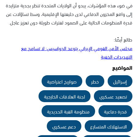
في ضوء هذه المؤشرات، يبدو أن الولايات المتحدة تنظر بجدية متزايدة
إلى واقع المخزون الدفاعي لدى حليفتها الإقليمية، وسط تساؤلات عن
قدرة المنظومات الحالية على الصمود لفترات طويلة دون تعزيز عاجل.
طالع أيضًا:
مجلس الأمن القومي الإيراني يتوعد الجواسيس: لا تسامح مع
التهديدات الخفية
المواضيع
إسرائيل
خطر
صواريخ اعتراضية
تصعيد عسكري
لجنة العلاقات الخارجية
قدرة دفاعية
منظومة القبة الحديدية
الاستهلاك المتسارع
دعم عسكري