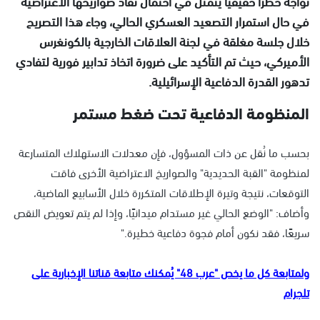
تواجه خطرًا حقيقيًا يتمثّل في احتمال نفاد صواريخها الاعتراضية
في حال استمرار التصعيد العسكري الحالي، وجاء هذا التصريح
خلال جلسة مغلقة في لجنة العلاقات الخارجية بالكونغرس
الأميركي، حيث تم التأكيد على ضرورة اتخاذ تدابير فورية لتفادي
تدهور القدرة الدفاعية الإسرائيلية.
المنظومة الدفاعية تحت ضغط مستمر
بحسب ما نُقل عن ذات المسؤول، فإن معدلات الاستهلاك المتسارعة
لمنظومة "القبة الحديدية" والصواريخ الاعتراضية الأخرى فاقت
التوقعات، نتيجة وتيرة الإطلاقات المتكررة خلال الأسابيع الماضية،
وأضاف: "الوضع الحالي غير مستدام ميدانيًا، وإذا لم يتم تعويض النقص
سريعًا، فقد نكون أمام فجوة دفاعية خطيرة."
ولمتابعة كل ما يخص "عرب 48" يُمكنك متابعة قناتنا الإخبارية على
تلجرام