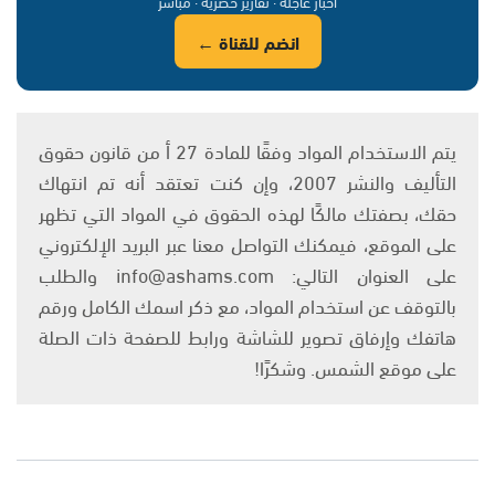
أخبار عاجلة · تقارير حصرية · مباشر
انضم للقناة ←
يتم الاستخدام المواد وفقًا للمادة 27 أ من قانون حقوق
التأليف والنشر 2007، وإن كنت تعتقد أنه تم انتهاك
حقك، بصفتك مالكًا لهذه الحقوق في المواد التي تظهر
على الموقع، فيمكنك التواصل معنا عبر البريد الإلكتروني
على العنوان التالي: info@ashams.com والطلب
بالتوقف عن استخدام المواد، مع ذكر اسمك الكامل ورقم
هاتفك وإرفاق تصوير للشاشة ورابط للصفحة ذات الصلة
على موقع الشمس. وشكرًا!