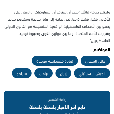
واختتم حديثه قائلًا: "يجب أن نعترف أن المفاوضات، والرهان على
الآخرين، فشل فشلا ذريعا، نحن بحاجة إلى رؤية جديدة ومشروع جديد
يجمع بين الأهداف الفلسطينية الواقعية المنسجمة مع القانون الدولي
وقرارات الأمم المتحدة، وما بين موازين القوى وضرورة توحيد
الفلسطينيين".
المواضيع
هاني المصري
قيادة فلسطينية موحدة
الجيش الإسرائيلي
إيران
ترامب
نتنياهو
إذاعة الشمس
تابع آخر الأخبار بلحظة بلحظة