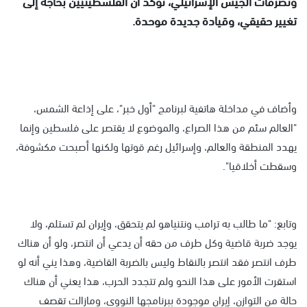
وتصرفات الجيش الإسرائيلي، تؤكد أن الفلسطينيين بحاجة إلى
تغيير حقيقي، وقيادة جديدة موحدة.
وأضاف في مداخلة هاتفية لبرنامج "أول خبر"، على إذاعة الشمس،
"العالم سئم من هذا الصراع، والموضوع لا يقتصر على فلسطين وإنما
يهدد المنطقة والعالم، وإسرائيل رغم قوتها ولكنها أصبحت مكشوفة،
وسقطت أخلاقيا".
وتابع: "ما طالب به ترامب ونتنياهو لم يتحقق، وإيران لم تستلم، ولا
يوجد ضربة قاضية وكل طرف من حقه أن يدعي أن انتصر، ولو أن هناك
طرف انتصر فقد انتصر بالنقاط وليس بالضربة القاضية، وهذا يني أنه لو
استقرت الأمور على هذا النحو ولم تتجدد الحرب، هذا يعني أن هناك
حالة من التوازن، إيران موجودة ببرنامجها النووي، ومازالت تقصف