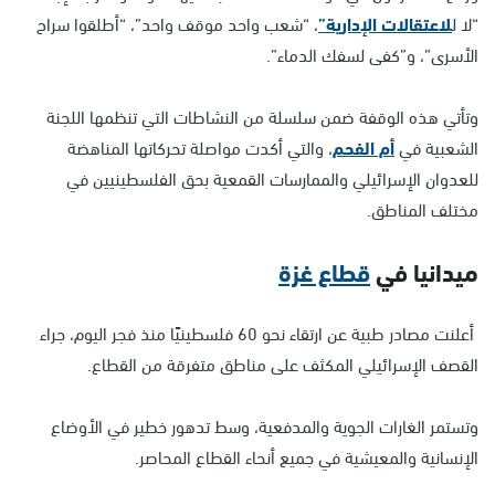
“لا ل
لاعتقالات الإدارية”
، “شعب واحد موقف واحد”، “أطلقوا سراح
الأسرى”، و”كفى لسفك الدماء”.
وتأتي هذه الوقفة ضمن سلسلة من النشاطات التي تنظمها اللجنة
الشعبية في
أم الفحم
، والتي أكدت مواصلة تحركاتها المناهضة
للعدوان الإسرائيلي والممارسات القمعية بحق الفلسطينيين في
مختلف المناطق.
ميدانيا في
قطاع غزة
أعلنت مصادر طبية عن ارتقاء نحو 60 فلسطينيًا منذ فجر اليوم، جراء
القصف الإسرائيلي المكثف على مناطق متفرقة من القطاع.
وتستمر الغارات الجوية والمدفعية، وسط تدهور خطير في الأوضاع
الإنسانية والمعيشية في جميع أنحاء القطاع المحاصر.