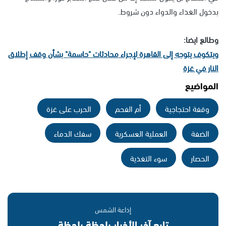
بدخول الغذاء والدواء دون شروط.
وطالع ايضا:
ويتكوف يتوجه إلى القاهرة لإجراء محادثات "حاسمة" بشأن وقف إطلاق
النار في غزة
المواضيع
وقفة احتجاجية
أم الفحم
الحرب على غزة
الضفة
العملية العسكرية
سفك الدماء
الحصار
سوء التغذية
إذاعة الشمس
تابع آخر الأخبار بلحظة بلحظة