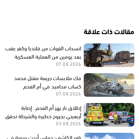
مقالات ذات علاقة
انسحاب القوات من قلنديا وكفر عقب
بعد يومين من العملية العسكرية
07.08.2026
فك ملابسات جريمة مقتل محمد
كساب محاميد في أم الفحم
07.08.2026
إطلاق نار يهز أم الفحم.. إصابة
أربعيني بجروح خطيرة والشرطة تحقق
03.08.2026
زاهر الكاشف: حماس أبدت مرونة في