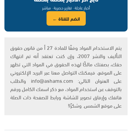
أخبار عاجلة · تقارير حصرية · مباشر
انضم للقناة ←
يتم الاستخدام المواد وفقًا للمادة 27 أ من قانون حقوق
التأليف والنشر 2007، وإن كنت تعتقد أنه تم انتهاك
حقك، بصفتك مالكًا لهذه الحقوق في المواد التي تظهر
على الموقع، فيمكنك التواصل معنا عبر البريد الإلكتروني
على العنوان التالي: info@ashams.com والطلب
بالتوقف عن استخدام المواد، مع ذكر اسمك الكامل ورقم
هاتفك وإرفاق تصوير للشاشة ورابط للصفحة ذات الصلة
على موقع الشمس. وشكرًا!