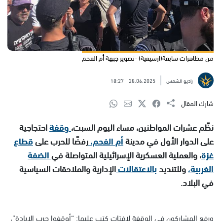
من مظاهرات سابقة(ارشيفية) -تصوير جبهة أم الفحم
راديو الشمس
28.06.2025
18:27
شارك المقال
نظّم عشرات المواطنين، مساء اليوم السبت،
وقفة
احتجاجية
على الدوار الأول في مدينة
أم الفحم،
رفضًا للحرب على
قطاع
غزة
، والعملية العسكرية الإسرائيلية المتواصلة في
الضفة
الغربية،
وللتنديد
بالاعتقالات
الإدارية والملاحقات السياسية
في البلاد.
ورفع المشاركون في الوقفة لافتات كتب عليها: “أوقفوا حرب الإبادة”،