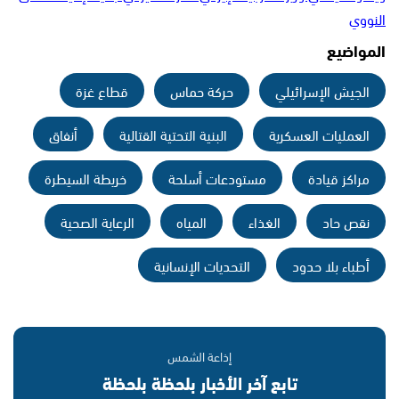
النووي
المواضيع
الجيش الإسرائيلي
حركة حماس
قطاع غزة
العمليات العسكرية
البنية التحتية القتالية
أنفاق
مراكز قيادة
مستودعات أسلحة
خريطة السيطرة
نقص حاد
الغذاء
المياه
الرعاية الصحية
أطباء بلا حدود
التحديات الإنسانية
إذاعة الشمس
تابع آخر الأخبار بلحظة بلحظة