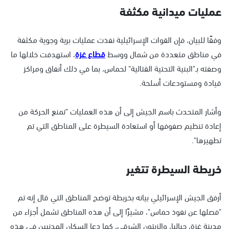
عمليات ميدانية مكثفة
وفقًا للبيان، فإن القوات الإسرائيلية نفذت عمليات برية وجوية مكثفة
في مناطق متعددة من شمال ووسط
قطاع غزة
، استهدفت خلالها ما
وصفته بـ"البنية التحتية القتالية" لحماس، بما في ذلك أنفاق ومراكز
قيادة ومستودعات أسلحة.
وأشار المتحدث باسم الجيش إلى أن هذه العمليات "تمنع الحركة من
إعادة تنظيم صفوفها أو استعادة السيطرة على المناطق التي تم
تطهيرها".
خريطة السيطرة تتغير
أرفق الجيش الإسرائيلي بيانه بخريطة توضح المناطق التي قال إنه تم
"فصلها عن نفوذ حماس"، مشيرًا إلى أن هذه المناطق تشمل أجزاء من
مدينة غزة، جباليا، والزيتون الشرقي، كما دعا السكان المدنيين في هذه