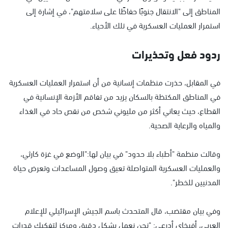
المناطق إلى "الانتقال جنوبًا حفاظًا على سلامتهم"، في إشارة إلى
استمرار العمليات العسكرية في تلك الأحياء.
ردود فعل وتحذيرات
في المقابل، حذرت منظمات إنسانية من أن استمرار العمليات العسكرية
في المناطق المكتظة بالسكان يزيد من تفاقم الأزمة الإنسانية في
القطاع، حيث يعاني أكثر من مليوني شخص من نقص حاد في الغذاء
والمياه والرعاية الصحية.
وقالت منظمة "أطباء بلا حدود" في بيان لها:"الوضع في غزة كارثي،
والعمليات العسكرية المتواصلة تعيق وصول المساعدات وتعرض حياة
المدنيين للخطر".
وفي بيان مقتضب، قال المتحدث باسم الجيش الإسرائيلي للإعلام
العربي، أفيخاي أدرعي: "نحن نعمل بشكل دقيق ومركز لتفكيك قدرات