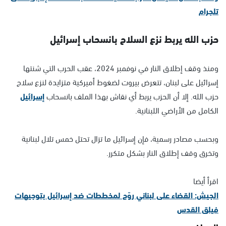
تلجرام
حزب الله يربط نزع السلاح بانسحاب إسرائيل
ومنذ وقف إطلاق النار في نوفمبر 2024، عقب الحرب التي شنتها
إسرائيل على لبنان، تتعرض بيروت لضغوط أميركية متزايدة لنزع سلاح
حزب الله. إلا أن الحزب يربط أي نقاش بهذا الملف بانسحاب
إسرائيل
الكامل من الأراضي اللبنانية.
وبحسب مصادر رسمية، فإن إسرائيل ما تزال تحتل خمس تلال لبنانية
وتخرق وقف إطلاق النار بشكل متكرر.
اقرأ أيضا
الجيش: القضاء على لبناني روّج لمخططات ضد إسرائيل بتوجيهات
فيلق القدس