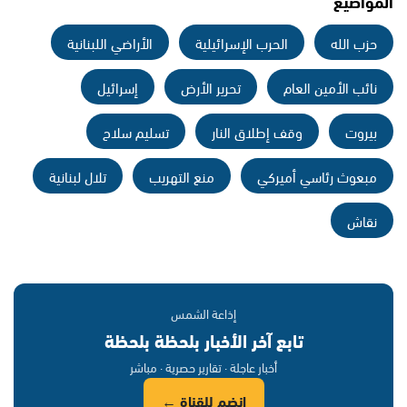
المواضيع
حزب الله
الحرب الإسرائيلية
الأراضي اللبنانية
نائب الأمين العام
تحرير الأرض
إسرائيل
بيروت
وقف إطلاق النار
تسليم سلاح
مبعوث رئاسي أميركي
منع التهريب
تلال لبنانية
نقاش
إذاعة الشمس
تابع آخر الأخبار بلحظة بلحظة
أخبار عاجلة · تقارير حصرية · مباشر
انضم للقناة ←