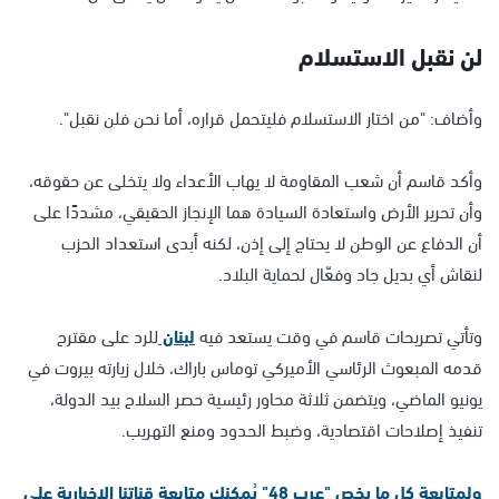
لن نقبل الاستسلام
وأضاف: "من اختار الاستسلام فليتحمل قراره، أما نحن فلن نقبل".
وأكد قاسم أن شعب المقاومة لا يهاب الأعداء ولا يتخلى عن حقوقه،
وأن تحرير الأرض واستعادة السيادة هما الإنجاز الحقيقي، مشددًا على
أن الدفاع عن الوطن لا يحتاج إلى إذن، لكنه أبدى استعداد الحزب
لنقاش أي بديل جاد وفعّال لحماية البلاد.
وتأتي تصريحات قاسم في وقت يستعد فيه
لبنان
للرد على مقترح
قدمه المبعوث الرئاسي الأميركي توماس باراك، خلال زيارته بيروت في
يونيو الماضي، ويتضمن ثلاثة محاور رئيسية حصر السلاح بيد الدولة،
تنفيذ إصلاحات اقتصادية، وضبط الحدود ومنع التهريب.
ولمتابعة كل ما يخص "عرب 48" يُمكنك متابعة قناتنا الإخبارية على