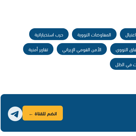
غتيال
المفاوضات النووية
حرب استخباراتية
فاق النووي
الأمن القومي الإيراني
تقارير أمنية
ت في الظل
انضم للقناة ←