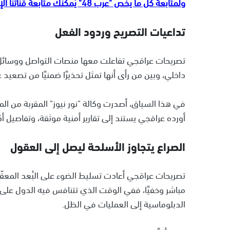
ولمتابعة كل ما يخص "عرب 48" يُمكنك متابعة قناتنا الإخبارية على تلجرام
تداعيات التصريح وردود الفعل
تصريحات عراقجي تفاعلت معها منصات التواصل ووسائل ا
داخلي، وبين من رأى أنها تمثل تحذيرًا ضمنيًا من تصعيد غ
في هذا السياق، أصدرت وكالة "نور نيوز" المقربة من المج
أورده عراقجي يستند إلى تقارير أمنية موثقة، وتفاصيل أك
الصراع يتجاوز الأسلحة ليصل إلى العقول
تصريحات عراقجي أعادت تسليط الضوء على البُعد المعقّد 
مباشر وخفيًا، ففي الوقت الذي تتنافس فيه الدول على ا
الدبلوماسية إلى العمليات في الظل.