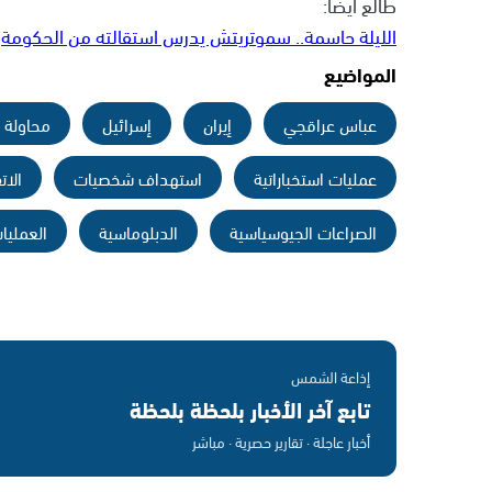
طالع أيضًا:
الليلة حاسمة.. سموتريتش يدرس استقالته من الحكومة
المواضيع
عباس عراقجي
إيران
إسرائيل
محاولة ا
عمليات استخباراتية
استهداف شخصيات
الات
الصراعات الجيوسياسية
الدبلوماسية
العمليا
إذاعة الشمس
تابع آخر الأخبار بلحظة بلحظة
أخبار عاجلة · تقارير حصرية · مباشر