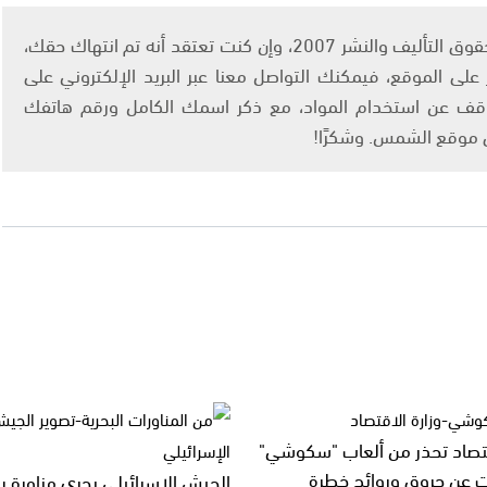
يتم الاستخدام المواد وفقًا للمادة 27 أ من قانون حقوق التأليف والنشر 2007، وإن كنت تعتقد أنه تم انتهاك حقك،
لى الموقع، فيمكنك التواصل معنا عبر البريد الإلكتروني على
info@ashams.c والطلب بالتوقف عن استخدام المواد، مع ذكر اسمك الكامل ورقم هاتفك
ى موقع الشمس. وشكرًا!
قتصاد تحذر من ألعاب "سكوشي"
ت عن حروق وروائح خطرة
الجيش الإسرائيلي يجري مناورة بح