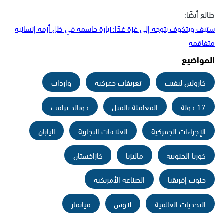
طالع أيضًا:
ستيف ويتكوف يتوجه إلى غزة غدًا: زيارة حاسمة في ظل أزمة إنسانية
متفاقمة
المواضيع
كارولين ليفيت
تعريفات جمركية
واردات
17 دولة
المعاملة بالمثل
دونالد ترامب
الإجراءات الجمركية
العلاقات التجارية
اليابان
كوريا الجنوبية
ماليزيا
كازاخستان
جنوب إفريقيا
الصناعة الأمريكية
التحديات العالمية
لاوس
ميانمار