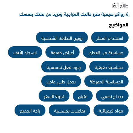
طالع أيضًا
6 روائح صيفية تعزز حالتك المزاجية وتزيد من ثقتك بنفسك
المواضيع
استخدام العطر
روتين النظافة الشخصية
حساسية من العطور
أعراض خفيفة
انسداد الأنف
حساسية حقيقية
ردود فعل تحسسية
الحساسية المفرطة
تدخل طبي عاجل
صداع نصفي
غثيان
تجربة السفر
مواد كيميائية
تفاعلات تحسسية
راحة الجميع