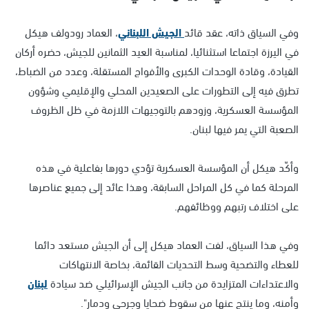
وفي السياق ذاته، عقد قائد
الجيش اللبناني
، العماد رودولف هيكل
في اليرزة اجتماعا استثنائيا، لمناسبة العيد الثمانين للجيش، حضره أركان
القيادة، وقادة الوحدات الكبرى والأفواج المستقلة، وعدد من الضباط،
تطرق فيه إلى التطورات على الصعيدين المحلي والإقليمي وشؤون
المؤسسة العسكرية، وزودهم بالتوجيهات اللازمة في ظل الظروف
الصعبة التي يمر فيها لبنان.
وأكّد هيكل أن المؤسسة العسكرية تؤدي دورها بفاعلية في هذه
المرحلة كما في كل المراحل السابقة، وهذا عائد إلى جميع عناصرها
على اختلاف رتبهم ووظائفهم.
وفي هذا السياق، لفت العماد هيكل إلى أن الجيش مستعد دائما
للعطاء والتضحية وسط التحديات القائمة، بخاصة الانتهاكات
والاعتداءات المتزايدة من جانب الجيش الإسرائيلي ضد سيادة
لبنان
وأمنه، وما ينتج عنها من سقوط ضحايا وجرحى ودمار".