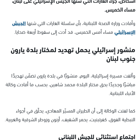
أشخاص، جرّاء الغارات التي شنّها الجيش الإسرائيليّ على لبنان،
مساء الخميس.
وأفادت وزارة الصحة اللبنانية، بأن سلسلة الغارات التي شنها
الجيش
الإسرائيلي
مساء أمس الخميس، قد أدت إلى سقوط أربعة ضحايا.
منشور إسرائيلي يحمل تهديد لمختار بلدة يارون
جنوب لبنان
وألقت مسيرة إسرائيلية، اليوم، منشورًا في بلدة يارون تضمّن تهديدًا
مباشرًا وجديدًا بحق مختار البلدة محمد شاهين، بحسب ما أفادت وكالة
الأنباء اللبنانية.
كما لفتت الوكالة إلى أن الطيران المسيّر المعادي، يحلّق في أجواء
النبطية الفوق، كفرتبنيت، يحمر الشقيف، أرنون وزوطر الشرقية والغربية.
اجتماع استثنائي للجيش اللبناني