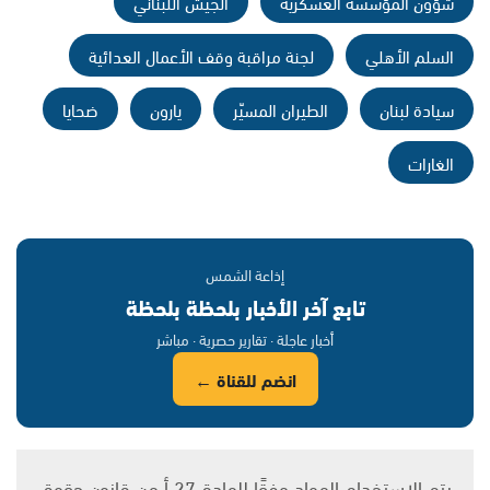
شؤون المؤسسة العسكرية
الجيش اللبناني
السلم الأهلي
لجنة مراقبة وقف الأعمال العدائية
سيادة لبنان
الطيران المسيّر
يارون
ضحايا
الغارات
إذاعة الشمس
تابع آخر الأخبار بلحظة بلحظة
أخبار عاجلة · تقارير حصرية · مباشر
انضم للقناة ←
يتم الاستخدام المواد وفقًا للمادة 27 أ من قانون حقوق