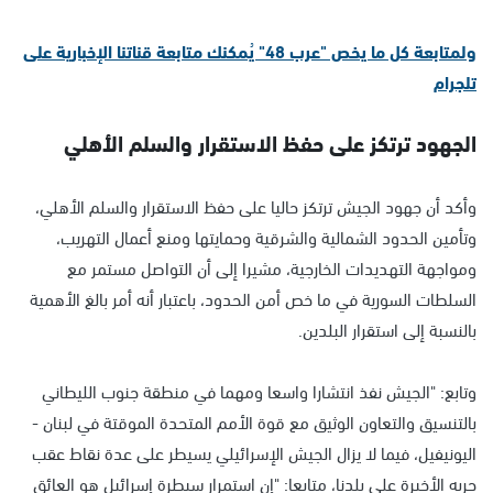
ولمتابعة كل ما يخص "عرب 48" يُمكنك متابعة قناتنا الإخبارية على
تلجرام
الجهود ترتكز على حفظ الاستقرار والسلم الأهلي
وأكد أن جهود الجيش ترتكز حاليا على حفظ الاستقرار والسلم الأهلي،
وتأمين الحدود الشمالية والشرقية وحمايتها ومنع أعمال التهريب،
ومواجهة التهديدات الخارجية، مشيرا إلى أن التواصل مستمر مع
السلطات السورية في ما خص أمن الحدود، باعتبار أنه أمر بالغ الأهمية
بالنسبة إلى استقرار البلدين.
وتابع: "الجيش نفذ انتشارا واسعا ومهما في منطقة جنوب الليطاني
بالتنسيق والتعاون الوثيق مع قوة الأمم المتحدة الموقتة في لبنان -
اليونيفيل، فيما لا يزال الجيش الإسرائيلي يسيطر على عدة نقاط عقب
حربه الأخيرة على بلدنا، متابعا: "إن استمرار سيطرة إسرائيل هو العائق