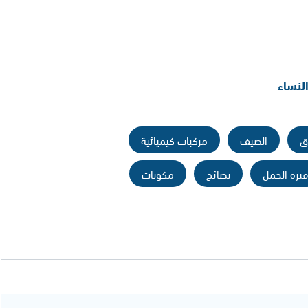
لنساء
ق
الصيف
مركبات كيميائية
فترة الحمل
نصائح
مكونات