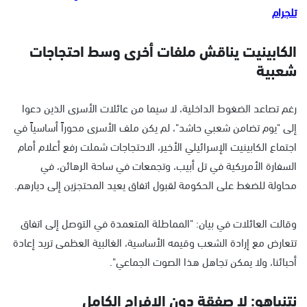
تلجرام
الكابينيت يناقش ملفات أخرى وسط احتجاجات
شعبية
رغم تصاعد الضغوط الداخلية، لا سيما من عائلات الأسرى الذين دعوا
إلى "يوم تضامن شعبي حاشد"، لم يكن ملف الأسرى محوراً أساسياً في
اجتماع الكابينيت الإسرائيلي الأخير، الاحتجاجات شملت رفع أعلام أمام
السفارة الأمريكية في تل أبيب، وتجمعات في ساحة الرهائن، في
محاولة للضغط على الحكومة لقبول اتفاق يعيد المحتجزين إلى ديارهم.
وقالت العائلات في بيان: "المماطلة المتعمدة في التوصل إلى اتفاق
تتعارض مع إرادة الشعب وقيمه الأساسية، الغالبية العظمى تريد إعادة
أحبائنا، ولا يمكن تجاهل هذا الصوت الجماعي".
نتنياهو: لا صفقة دون الإفراج الكامل