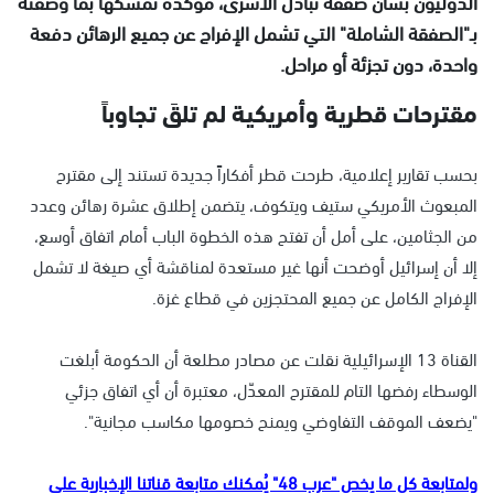
الدوليون بشأن صفقة تبادل الأسرى، مؤكدة تمسكها بما وصفته
بـ"الصفقة الشاملة" التي تشمل الإفراج عن جميع الرهائن دفعة
واحدة، دون تجزئة أو مراحل.
مقترحات قطرية وأمريكية لم تلقَ تجاوباً
بحسب تقارير إعلامية، طرحت قطر أفكاراً جديدة تستند إلى مقترح
المبعوث الأمريكي ستيف ويتكوف، يتضمن إطلاق عشرة رهائن وعدد
من الجثامين، على أمل أن تفتح هذه الخطوة الباب أمام اتفاق أوسع،
إلا أن إسرائيل أوضحت أنها غير مستعدة لمناقشة أي صيغة لا تشمل
الإفراج الكامل عن جميع المحتجزين في قطاع غزة.
القناة 13 الإسرائيلية نقلت عن مصادر مطلعة أن الحكومة أبلغت
الوسطاء رفضها التام للمقترح المعدّل، معتبرة أن أي اتفاق جزئي
"يضعف الموقف التفاوضي ويمنح خصومها مكاسب مجانية".
ولمتابعة كل ما يخص "عرب 48" يُمكنك متابعة قناتنا الإخبارية على