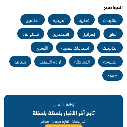
المواضيع
مقترحات
قطرية
أمريكية
الجثامين
اتفاق
إسرائيل
المحتجزين
قطاع غزة
الكابينيت
احتجاجات شعبية
الأسرى
الحكومة
المماطلة
إرادة الشعب
نتنياهو
صفقة
إذاعة الشمس
تابع آخر الأخبار بلحظة بلحظة
أخبار عاجلة · تقارير حصرية · مباشر