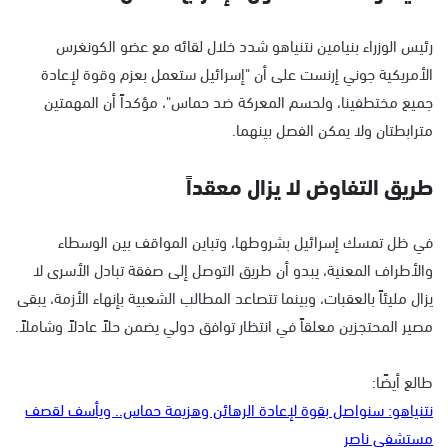
رئيس الوزراء بنيامين نتنياهو شدد خلال لقائه مع عضو الكونغرس
الأمريكية جوني إرنست على أن "إسرائيل ستعمل بعزم وقوة لإعادة
جميع مختطفينا، ولحسم المعركة ضد حماس"، مؤكداً أن المهمتين
مترابطتان ولا يمكن الفصل بينهما.
طريق التفاوض لا يزال معقداً
في ظل تمسك إسرائيل بشروطها، وتباين المواقف بين الوسطاء
والأطراف المعنية، يبدو أن طريق التوصل إلى صفقة تبادل الأسرى لا
يزال مليئاً بالعقبات، وبينما تتصاعد المطالب الشعبية بإنهاء الأزمة، يبقى
مصير المحتجزين معلقاً في انتظار توافق دولي يضمن حلاً عادلاً وشاملاً.
طالع أيضًا:
نتنياهو: سنواصل بقوة لإعادة الرهائن وهزيمة حماس.. ويأسف لقصف
مستشفى ناصر