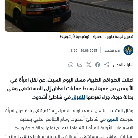
تصوير نجمة داوود الحمراء - توضيحية (أرشيفية)
راديو الشمس
30.08.2025
18:20
شارك المقال
اعلنت الطواقم الطبية، مساء اليوم السبت، عن نقل امرأة في
الأربعين من عمرها، وسط عمليات انعاش إلى المستشفى وهي
بحالة حرجة، جراء تعرضها
للغرق
في شاطئ أشدود.
وقال المتحدث بلسان نجمة داوود الحمراء إنه " تم تلقي بلاغ حول امرأة
تعرضت
للغرق
في شاطئ أشدود، وقام الطاقم الطبي بتقديم
الاسعافات الأولية للمرأة ( 40 عامًا ) ثم تم نقلها بحالة حرجة وسط
عمليات انعاش الى مستشفى أسوتا في المدينة لمواصلة تلقي العلاج "