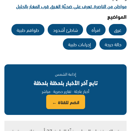
مواطن من الناصرة..تعرف على ضحـيّة الغـرق قرب المغـار بالجليل
المواضيع
غرق
امرأة
شاطئ أشدود
طواقم طبية
حالة حرجة
إجراءات طبية
إذاعة الشمس
تابع آخر الأخبار بلحظة بلحظة
أخبار عاجلة · تقارير حصرية · مباشر
انضم للقناة ←
يتم الاستخدام المواد وفقًا للمادة 27 أ من قانون حقوق