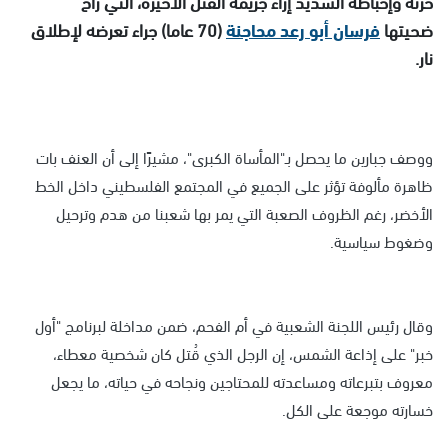
حزنه وإحباطه الشديد إزاء جريمة القتل الأخيرة، التي راح
ضحيتها
فرسان أبو رعد محاجنة
(70 عاما) جراء تعرضه لإطلاق
نار.
ووصف جبارين ما يحصل بـ"المأساة الكبرى"، مشيرًا إلى أن العنف بات
ظاهرة مألوفة تؤثر على الجميع في المجتمع الفلسطيني داخل الخط
الأخضر، رغم الظروف الصعبة التي يمر بها شعبنا من هدم وترحيل
وضغوط سياسية.
وقال رئيس اللجنة الشعبية في أم الفحم، ضمن مداخلة لبرنامج "أول
خبر" على إذاعة الشمس، إن الرجل الذي قُتل كان شخصية معطاء،
معروف بتبرعاته ومساعدته للمحتاجين ونجاحه في حياته، ما يجعل
خسارته موجعة على الكل.