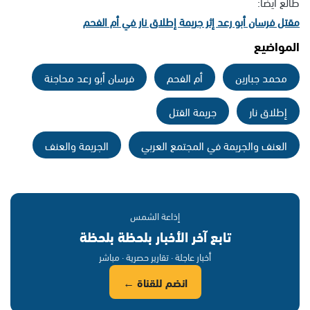
طالع أيضًا:
مقتل فرسان أبو رعد إثر جريمة إطلاق نار في أم الفحم
المواضيع
محمد جبارين
أم الفحم
فرسان أبو رعد محاجنة
إطلاق نار
جريمة القتل
العنف والجريمة في المجتمع العربي
الجريمة والعنف
إذاعة الشمس
تابع آخر الأخبار بلحظة بلحظة
أخبار عاجلة · تقارير حصرية · مباشر
انضم للقناة ←