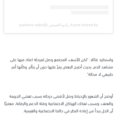
A post shared by راديو الشمس (@ashams.radio)
واستطرد قائلا: "لكن للأسف، المجتمع وصل لمرحلة اعتاد فيها على
مشاهد الدم، بحيث أصبح البعض يمرّ عليها دون أن يتأثر، وكأنها أمر
طبيعي لا محالة".
أوضح أن الشعور بالإحباط وصل لأقصى درجاته بسبب تفشي الجريمة
والعنف، وبسبب تفكك الهياكل الاجتماعية وقلة الدعم والرقابة، معتبرًا
أن الحل يبدأ من إعادة النظر في حالتنا الاجتماعية والقيمية.