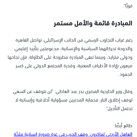
فورًا".
المبادرة قائمة والأمل مستمر
رغم غياب التجاوب الرسمي من الجانب الإسرائيلي، تواصل القاهرة
والدوحة تحركاتهما السياسية والإنسانية، مدعومتين بتأييد إقليمي
ودولي متزايد، وبينما تبقى المبادرة مطروحة على الطاولة، فإن نجاحها
مرهون بإرادة الأطراف المعنية، وقدرة المجتمع الدولي على كسر
الجمود.
وقال وزير الخارجية المصري بدر عبد العاطي: "لن نتوقف عن السعي
لوقف إطلاق النار، فحماية المدنيين مسؤولية أخلاقية وإنسانية لا
تحتمل التأجيل"
طالع أيضًا:
العاهل الأردني لماكرون: وقف الحرب في غزة ضرورة إنسانية ملحّة