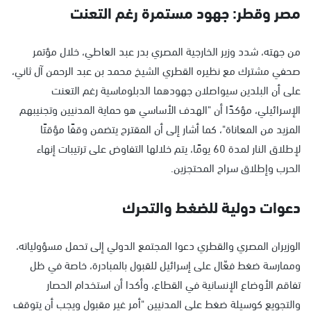
مصر وقطر: جهود مستمرة رغم التعنت
من جهته، شدد وزير الخارجية المصري بدر عبد العاطي، خلال مؤتمر
صحفي مشترك مع نظيره القطري الشيخ محمد بن عبد الرحمن آل ثاني،
على أن البلدين سيواصلان جهودهما الدبلوماسية رغم التعنت
الإسرائيلي، مؤكدًا أن "الهدف الأساسي هو حماية المدنيين وتجنيبهم
المزيد من المعاناة"، كما أشار إلى أن المقترح يتضمن وقفًا مؤقتًا
لإطلاق النار لمدة 60 يومًا، يتم خلالها التفاوض على ترتيبات إنهاء
الحرب وإطلاق سراح المحتجزين.
دعوات دولية للضغط والتحرك
الوزيران المصري والقطري دعوا المجتمع الدولي إلى تحمل مسؤولياته،
وممارسة ضغط فعّال على إسرائيل للقبول بالمبادرة، خاصة في ظل
تفاقم الأوضاع الإنسانية في القطاع، وأكدا أن استخدام الحصار
والتجويع كوسيلة ضغط على المدنيين "أمر غير مقبول ويجب أن يتوقف