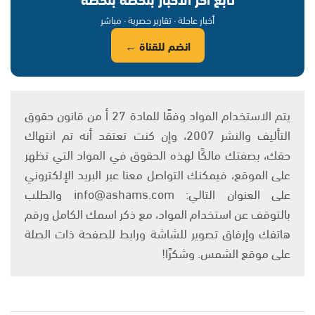
أخبار عاجلة · تقارير حصرية · مباشر
انضم للقناة ←
يتم الاستخدام المواد وفقًا للمادة 27 أ من قانون حقوق
التأليف والنشر 2007، وإن كنت تعتقد أنه تم انتهاك
حقك، بصفتك مالكًا لهذه الحقوق في المواد التي تظهر
على الموقع، فيمكنك التواصل معنا عبر البريد الإلكتروني
على العنوان التالي: info@ashams.com والطلب
بالتوقف عن استخدام المواد، مع ذكر اسمك الكامل ورقم
هاتفك وإرفاق تصوير للشاشة ورابط للصفحة ذات الصلة
على موقع الشمس. وشكرًا!