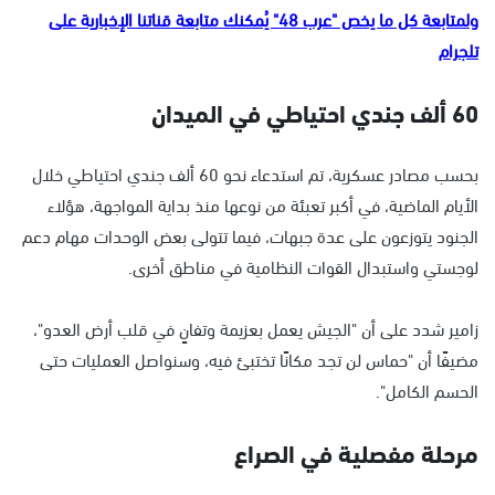
ولمتابعة كل ما يخص "عرب 48" يُمكنك متابعة قناتنا الإخبارية على
تلجرام
60 ألف جندي احتياطي في الميدان
بحسب مصادر عسكرية، تم استدعاء نحو 60 ألف جندي احتياطي خلال
الأيام الماضية، في أكبر تعبئة من نوعها منذ بداية المواجهة، هؤلاء
الجنود يتوزعون على عدة جبهات، فيما تتولى بعض الوحدات مهام دعم
لوجستي واستبدال القوات النظامية في مناطق أخرى.
زامير شدد على أن "الجيش يعمل بعزيمة وتفانٍ في قلب أرض العدو"،
مضيفًا أن "حماس لن تجد مكانًا تختبئ فيه، وسنواصل العمليات حتى
الحسم الكامل".
مرحلة مفصلية في الصراع