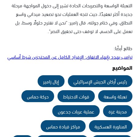
التعبئة الواسعة والتصريحات الحادة تشير إلى دخول المواجهة مرحلة
جديدة أكثر تعقيدًا، حيث تتجه العمليات نحو تصعيد ميداني واسع
النطاق، وفي ختام جولته، قال زامير: "نحن لا نقترح حلولًا وسط، بل
نعمل على الحسم، لا توقف حتى تحقيق النصر".
طالع أيضًا:
ترامب يهدد بإنهاء الاتفاق: الإفراج الكامل عن المحتجزين شرط أساسي
المواضيع
رئيس أركان الجيش الإسرائيلي
إيال زامير
تعبئة واسعة
قوات الاحتياط
حركة حماس
مدينة غزة
عملية عربات جدعون
المناورة العسكرية
مراكز قيادة حماس