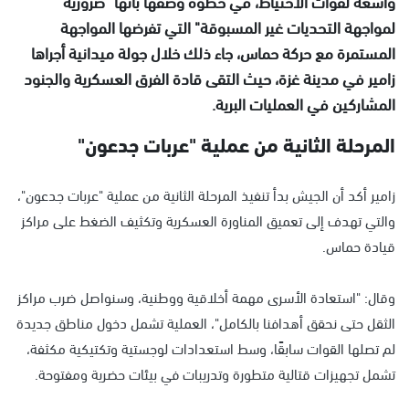
واسعة لقوات الاحتياط، في خطوة وصفها بأنها "ضرورية
لمواجهة التحديات غير المسبوقة" التي تفرضها المواجهة
المستمرة مع حركة حماس، جاء ذلك خلال جولة ميدانية أجراها
زامير في مدينة غزة، حيث التقى قادة الفرق العسكرية والجنود
المشاركين في العمليات البرية.
المرحلة الثانية من عملية "عربات جدعون"
زامير أكد أن الجيش بدأ تنفيذ المرحلة الثانية من عملية "عربات جدعون"،
والتي تهدف إلى تعميق المناورة العسكرية وتكثيف الضغط على مراكز
قيادة حماس.
وقال: "استعادة الأسرى مهمة أخلاقية ووطنية، وسنواصل ضرب مراكز
الثقل حتى نحقق أهدافنا بالكامل"، العملية تشمل دخول مناطق جديدة
لم تصلها القوات سابقًا، وسط استعدادات لوجستية وتكتيكية مكثفة،
تشمل تجهيزات قتالية متطورة وتدريبات في بيئات حضرية ومفتوحة.