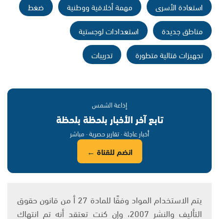
استعادة الأسرى
مهمة أخلاقية ووطنية
ضغط
مناطق جديدة
استعدادات لوجستية
تجهيزات قتالية متطورة
تدريبات
إذاعة الشمس
تابع آخر الأخبار بلحظة بلحظة
أخبار عاجلة · تقارير حصرية · مباشر
انضم للقناة ←
يتم الاستخدام المواد وفقًا للمادة 27 أ من قانون حقوق
التأليف والنشر 2007، وإن كنت تعتقد أنه تم انتهاك