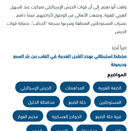
ولفت أبو نعيم، إلى أن قوات الجيش الإسرائيلي تمركزت عند السهل
الغربي للقرية، ومنعت الأهالي من الوصول لأراضيهم، فيما داهم
عشرات المستوطنين المنطقة وشرعوا بسرقة "الحطب"، بحماية قوات
الجيش.
اقرأ أيضا
مخطط استيطاني يهدد القرى العربية في النقب بين بئر السبع
وديمونة
المواضيع
الضفة الغربية
المداهمات
الجيش الإسرائيلي
المستوطنين
خلة الضبع
محافظة الخليل
قرية خلة الضبع
الحواجز العسكرية
مخيم الفوار
نابلس
قرية زواتا
التهجير
المغير