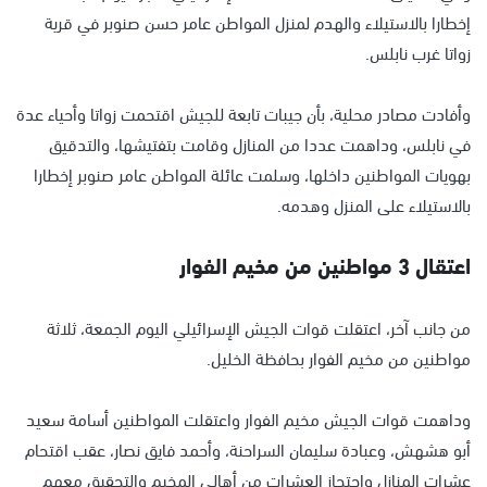
إخطارا بالاستيلاء والهدم لمنزل المواطن عامر حسن صنوبر في قرية
زواتا غرب نابلس.
وأفادت مصادر محلية، بأن جيبات تابعة للجيش اقتحمت زواتا وأحياء عدة
في نابلس، وداهمت عددا من المنازل وقامت بتفتيشها، والتدقيق
بهويات المواطنين داخلها، وسلمت عائلة المواطن عامر صنوبر إخطارا
بالاستيلاء على المنزل وهدمه.
اعتقال 3 مواطنين من مخيم الفوار
من جانب آخر، اعتقلت قوات الجيش الإسرائيلي اليوم الجمعة، ثلاثة
مواطنين من مخيم الفوار بحافظة الخليل.
وداهمت قوات الجيش مخيم الفوار واعتقلت المواطنين أسامة سعيد
أبو هشهش، وعبادة سليمان السراحنة، وأحمد فايق نصار، عقب اقتحام
عشرات المنازل واحتجاز العشرات من أهالي المخيم والتحقيق معهم