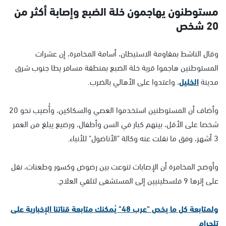
مستوطنون يهاجمون خلة الضبع وإصابة أكثر من
20 شخص
وقال الناشط بمقاومة الاستيطان، أسامة المخامرة، إن عشرات
المستوطنين هاجموا قرية خلة الضبع بمنطقة مسافر يطا جنوب شرق
مدينة
الخليل
، واعتدوا على الأهالي بالضرب.
وأضاف أن المستوطنين استخدموا العصي والسكاكين، وأُصيب نحو 20
شخصا على الأقل، بينهم كبار في السن وأطفال، ورضيع يبلغ من العمر
3 أشهر، وفق ما نقلت عنه وكالة "الأناضول" للأنباء.
وأوضح المخامرة أن الإصابات تنوعت بين رضوض وكسور وطعنات، نقل
على إثرها 9 فلسطينيين إلى المستشفى لتلقي العلاج.
ولمتابعة كل ما يخص "عرب 48" يُمكنك متابعة قناتنا الإخبارية على
تلجرام