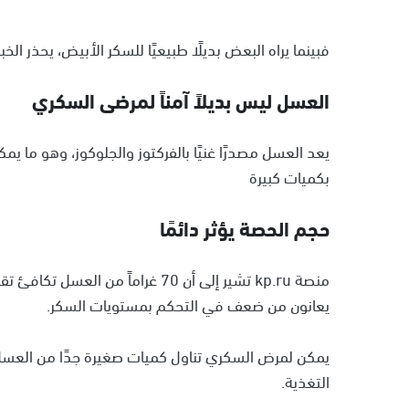
فبينما يراه البعض بديلًا طبيعيًا للسكر الأبيض، يحذر ا
العسل ليس بديلاً آمناً لمرضى السكري
يعد العسل مصدرًا غنيًا بالفركتوز والجلوكوز، وهو ما ي
بكميات كبيرة
حجم الحصة يؤثر دائمًا
منصة kp.ru تشير إلى أن 70 غراماً
يعانون من ضعف في التحكم بمستويات السكر.
يمكن لمرض السكري تناول كميات صغيرة جدًا من العسل
التغذية.