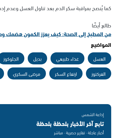
كما يُنصح بمراقبة سكر الدم بعد تناول العسل وعدم إدخ
طالع أيضًا
من المطبخ إلى الصحة: كيف يعزز الكمون هضمك و
المواضيع
العسل
غذاء طبيعي
بديل
الجلوكوز
الفركتوز
ارتفاع السكر
مرضى السكري
إذاعة الشمس
تابع آخر الأخبار بلحظة بلحظة
أخبار عاجلة · تقارير حصرية · مباشر