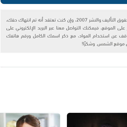
يتم الاستخدام المواد وفقًا للمادة 27 أ من قانون حقوق التأليف والنشر 2007، وإن كنت تعتقد أنه تم انتهاك حقك،
لى الموقع، فيمكنك التواصل معنا عبر البريد الإلكتروني على
info@ashams.c والطلب بالتوقف عن استخدام المواد، مع ذكر اسمك الكامل ورقم هاتفك
ى موقع الشمس. وشكرًا!