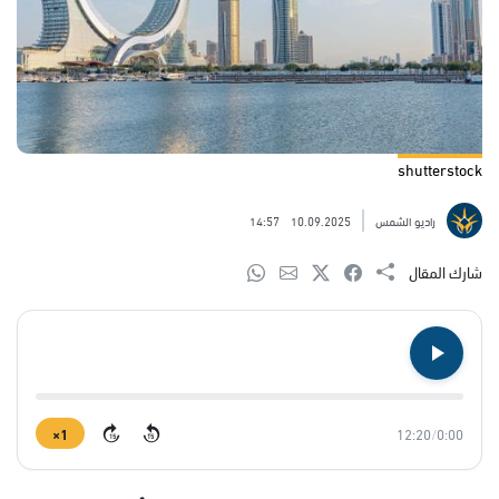
shutterstock
راديو الشمس
10.09.2025
14:57
شارك المقال
1×
12:20
/
0:00
15
15