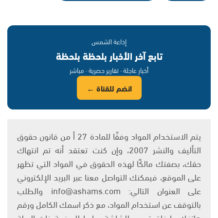
إذاعة الشمس
تابع آخر الأخبار بلحظة بلحظة
أخبار عاجلة · تقارير حصرية · مباشر
انضم للقناة ←
يتم الاستخدام المواد وفقًا للمادة 27 أ من قانون حقوق
التأليف والنشر 2007، وإن كنت تعتقد أنه تم انتهاك
حقك، بصفتك مالكًا لهذه الحقوق في المواد التي تظهر
على الموقع، فيمكنك التواصل معنا عبر البريد الإلكتروني
على العنوان التالي: info@ashams.com والطلب
بالتوقف عن استخدام المواد، مع ذكر اسمك الكامل ورقم
هاتفك وإرفاق تصوير للشاشة ورابط للصفحة ذات الصلة