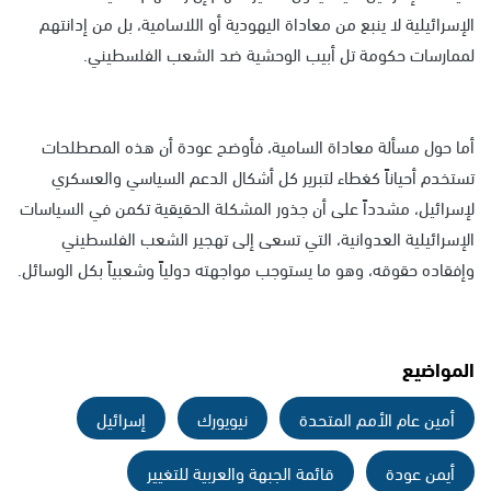
الإسرائيلية لا ينبع من معاداة اليهودية أو اللاسامية، بل من إدانتهم
لممارسات حكومة تل أبيب الوحشية ضد الشعب الفلسطيني.
أما حول مسألة معاداة السامية، فأوضح عودة أن هذه المصطلحات
تستخدم أحياناً كغطاء لتبرير كل أشكال الدعم السياسي والعسكري
لإسرائيل، مشدداً على أن جذور المشكلة الحقيقية تكمن في السياسات
الإسرائيلية العدوانية، التي تسعى إلى تهجير الشعب الفلسطيني
وإفقاده حقوقه، وهو ما يستوجب مواجهته دولياً وشعبياً بكل الوسائل.
المواضيع
أمين عام الأمم المتحدة
نيويورك
إسرائيل
أيمن عودة
قائمة الجبهة والعربية للتغيير