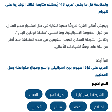
ولمتابعة كل ما يخص "عرب 48" يُمكنك متابعة قناتنا الإخبارية على
تلجرام
ويعيش أهالي القرية ظروفًا صعبة للغاية في ظل استمرار هدم المنازل
من قبل الحكومة الإسرائيلية، وما تسمى "سلطة توطين البدو"،
وتلاحق الشرطة السكان العرب المقيمين في هذه المنطقة منذ أكثر
من مئة عام، وفقًا لشهادات الأهالي.
اقرأ أيضا
الحرب على غزة| هجوم بري إسرائيلي واسع ومجازر متواصلة بحق
المدنيين
المواضيع
الشرطة الإسرائيلية
قرية السر
النقب
اقتلاع
الهدم
منازل
الأهالي