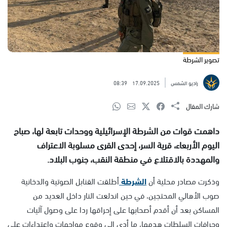
تصوير الشرطة
راديو الشمس
17.09.2025
08:39
شارك المقال
داهمت قوات من الشرطة الإسرائيلية ووحدات تابعة لها، صباح
اليوم الأربعاء، قرية السر، إحدى القرى مسلوبة الاعتراف
والمهددة بالاقتلاع في منطقة النقب، جنوب البلاد.
وذكرت مصادر محلية أن
الشرطة
أطلقت القنابل الصوتية والدخانية
صوب الأهالي المحتجين، في حين اندلعت النار داخل العديد من
المساكن بعد أن أقدم أصحابها على إحراقها ردا على وصول آليات
وجرافات السلطات هدمها، ما أدى إلى وقوع مواجهات واعتداءات على