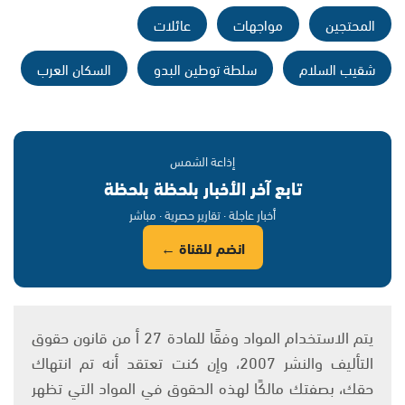
المحتجين
مواجهات
عائلات
شقيب السلام
سلطة توطين البدو
السكان العرب
إذاعة الشمس
تابع آخر الأخبار بلحظة بلحظة
أخبار عاجلة · تقارير حصرية · مباشر
انضم للقناة ←
يتم الاستخدام المواد وفقًا للمادة 27 أ من قانون حقوق
التأليف والنشر 2007، وإن كنت تعتقد أنه تم انتهاك
حقك، بصفتك مالكًا لهذه الحقوق في المواد التي تظهر