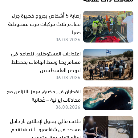
إصابة 5 أشخاص بجروح خطيرة جراء
تصادم ثلاث مركبات قرب مستوطنة
حمرا
06.08.2026
اعتداءات المستوطنين تتصاعد في
مسافر يطا وسط اتهامات بمخطط
لتهجير الفلسطينيين
06.08.2026
انفجاران في مضيق هرمز بالتزامن مع
محادثات إيرانية – عُمانية
06.08.2026
خلاف مالي يتحول لإطلاق نار داخل
مسجد في شفاعمرو.. النيابة تقدم
لوائح اتهام بحق متهمين