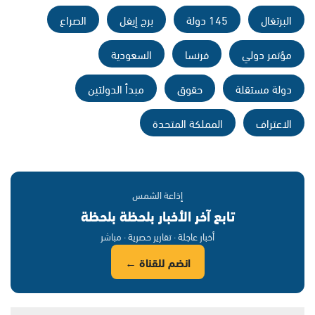
البرتغال
145 دولة
برج إيفل
الصراع
مؤتمر دولي
فرنسا
السعودية
دولة مستقلة
حقوق
مبدأ الدولتين
الاعتراف
المملكة المتحدة
إذاعة الشمس
تابع آخر الأخبار بلحظة بلحظة
أخبار عاجلة · تقارير حصرية · مباشر
انضم للقناة ←