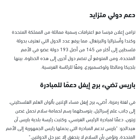
دعم دولي متزايد
تزامن إعلان فرنسا مع اعترافات رسمية مماثلة من المملكة المتحدة
وكندا وأستراليا والبرتغال، مما يرفع عدد الدول التي تعترف بدولة
فلسطين إلى أكثر من 145 من أصل 193 دولة عضو في الأمم
المتحدة، ومن المتوقع أن تنضم دول أخرى إلى هذه الخطوة، بينها
بلجيكا ومالطا ولوكسمبورغ، وفقًا للرئاسة الفرنسية.
باريس تضيء برج إيفل دعمًا للمبادرة
في لفتة رمزية، أضيء برج إيفل مساء الإثنين بألوان العلم الفلسطيني،
إلى جانب علم إسرائيل، يتوسطهما رسم لحمامة سلام تحمل غصن
زيتون، دعمًا لمبادرة الرئيس الفرنسي، وكتبت رئيسة بلدية باريس آن
هيدالجو: "باريس تدعم المبادرة التي يحملها رئيس الجمهورية إلى الأمم
المتحدة، وتؤمن بأن السلام لا يتحقق إلا عبر حل الدولتين."