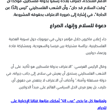
الأمم المتحدة، اعتراف بلاده رسميًا بدولة فلسطين، مؤكدًا أن
"وقت السلام قد حان"، وأن الشعب الفلسطيني "ليس زائدًا عن
الحاجة"، في إشارة إلى ضرورة الاعتراف بحقوقه المشروعة.
دعوة للسلام وإنهاء الصراع
جاء إعلان ماكرون خلال مؤتمر دولي في نيويورك حول تسوية القضية
الفلسطينية، برئاسة مشتركة بين فرنسا والسعودية، وبمشاركة قادة
وزعماء دوليين.
وقال الرئيس الفرنسي: "الاعتراف بدولة فلسطين هو تأكيد على أن
الشعب الفلسطيني يستحق أن يعيش في سلام، إلى جانب جيرانه، في
دولة مستقلة وآمنة،" وأضاف أن الاعتراف لا ينتقص من حقوق أي
طرف، بل يعزز فرص الحل السياسي القائم على مبدأ الدولتين.
ولمتابعة كل ما يخص "عرب 48" يُمكنك متابعة قناتنا الإخبارية على
تلجرام